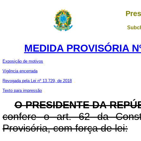
Pres
Subch
MEDIDA PROVISÓRIA Nº 
Exposição de motivos
Vigência encerrada
Revogada pela Lei nº 13.729, de 2018
Texto para impressão
O PRESIDENTE DA REPÚ
confere o art. 62 da Const
Provisória, com força de lei: