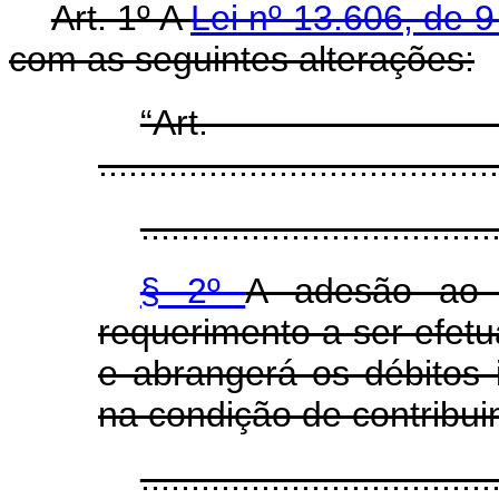
Art. 1º A
Lei nº 13.606, de 
com as seguintes alterações:
“Ar
........................................
...................................
§ 2º
A adesão ao 
requerimento a ser efet
e abrangerá os débitos i
na condição de contribui
...................................