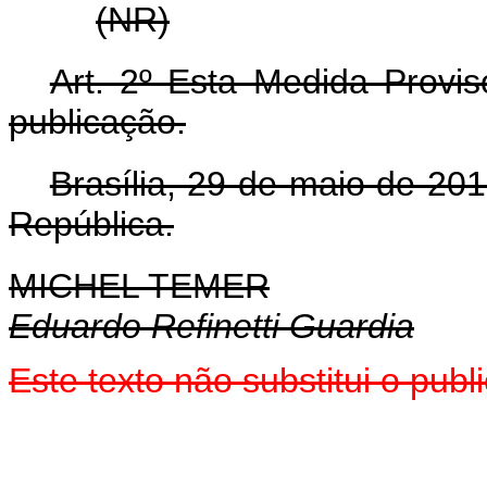
(NR)
Art. 2º Esta Medida Provis
publicação.
Brasília, 29 de maio de 20
República.
MICHEL TEMER
Eduardo Refinetti Guardia
Este texto não substitui o pu