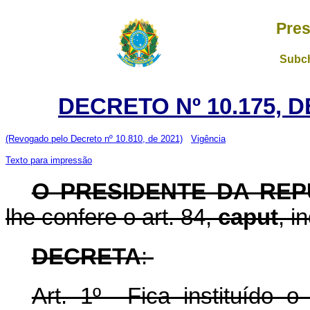
Pres
Subch
DECRETO Nº 10.175, 
(Revogado pelo Decreto nº 10.810, de 2021)
Vigência
Texto para impressão
O PRESIDENTE DA REP
lhe confere o art. 84,
caput
, i
DECRETA
:
Art. 1º Fica instituído o 