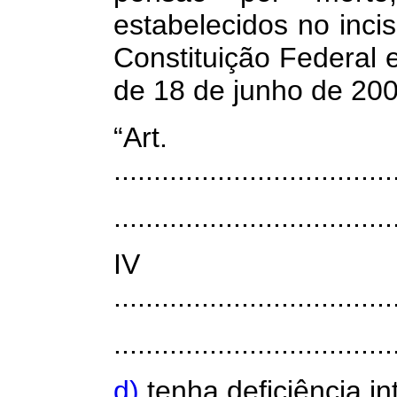
estabelecidos no inci
Constituição Federal e
de 18 de junho de 200
“Art
...................................
...................................
I
...................................
...................................
d)
tenha deficiência in