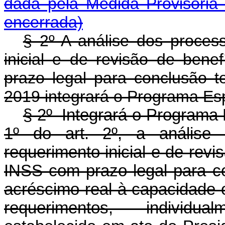
dada pela Medida Provisória
encerrada)
§ 2º A análise dos process
inicial e de revisão de bene
prazo legal para conclusão t
2019 integrará o Programa Esp
§ 2º Integrará o Programa 
1º do art. 2º, a análise 
requerimento inicial e de revi
INSS com prazo legal para c
acréscimo real à capacidade 
requerimentos, individu