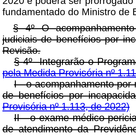
2020 e poderá ser prorrogado
fundamentado do Ministro de 
§ 4º O acompanhamento 
judiciais de benefícios por i
Revisão.
§ 4º Integrarão o Pro
pela Medida Provisória nº 1.1
I - o acompanhamento por m
de benefícios por inca
Provisória nº 1.113, de 2022)
II - o exame médico perici
de atendimento da Previdên