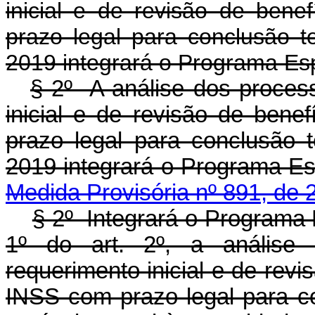
inicial e de revisão de bene
prazo legal para conclusão t
2019 integrará o Programa Esp
§ 2º A análise dos process
inicial e de revisão de bene
prazo legal para conclusão 
2019 integrará o Progra
Medida Provisória nº 891, de 
§ 2º Integrará o Programa 
1º do art. 2º, a análise 
requerimento inicial e de revi
INSS com prazo legal para c