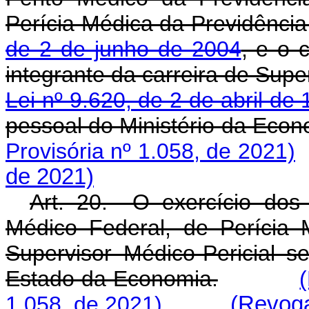
Perícia Médica da Previdência
de 2 de junho de 2004
, e o 
integrante da carreira de Super
Lei nº 9.620, de 2 de abril de
pessoal do Ministério da Econ
Provisória nº 1.058, de 2021)
de 2021)
Art. 20. O exercício dos 
Médico Federal, de Perícia 
Supervisor Médico-Pericial s
Estado da Economia.
1.058, de 2021)
(Revoga