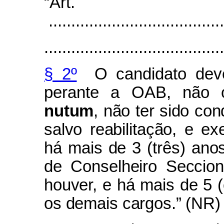
“Art
.......................................
........................................
§ 2º
O candidato deve 
perante a OAB, não 
nutum
, não ter sido con
salvo reabilitação, e ex
há mais de 3 (três) ano
de Conselheiro Seccio
houver, e há mais de 5 (
os demais cargos.”
(NR)