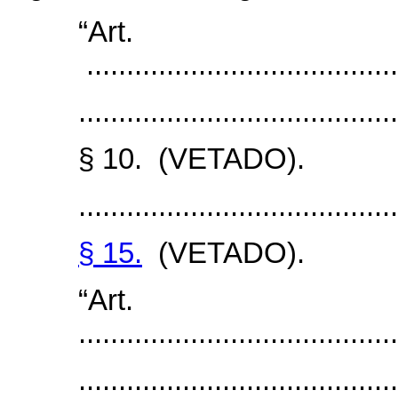
“Art
.......................................
........................................
§ 10. (VETADO).
........................................
§ 15.
(VETADO).
“Art
........................................
........................................