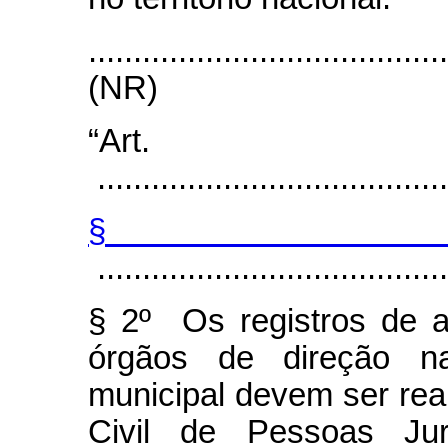
.......................................
(NR)
“Art
.......................................
§
.......................................
§ 2º Os registros de 
órgãos de direção nac
municipal devem ser real
Civil de Pessoas Jur