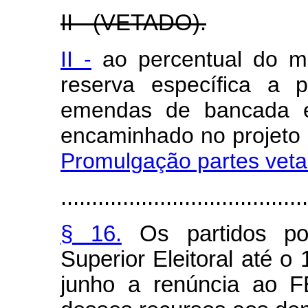
II - (VETADO).
II -
ao percentual do mo
reserva específica a 
emendas de bancada es
encaminhado no projet
Promulgação partes vet
........................................
§ 16.
Os partidos po
Superior Eleitoral até o 
junho a renúncia ao F