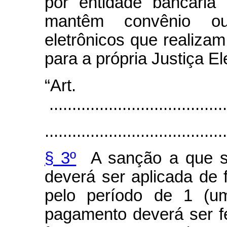
por entidade bancária
mantêm convênio ou
eletrônicos que realiza
para a própria Justiça Ele
“Art
.......................................
........................................
§ 3º
A sanção a que s
deverá ser aplicada de 
pelo período de 1 (u
pagamento deverá ser f