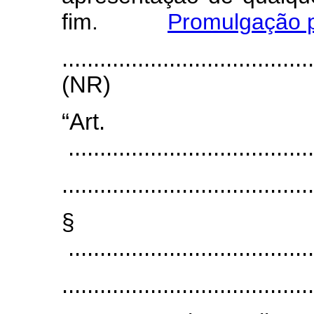
fim.
Promulgação p
.......................................
(NR)
“Art
.......................................
........................................
§
.......................................
........................................