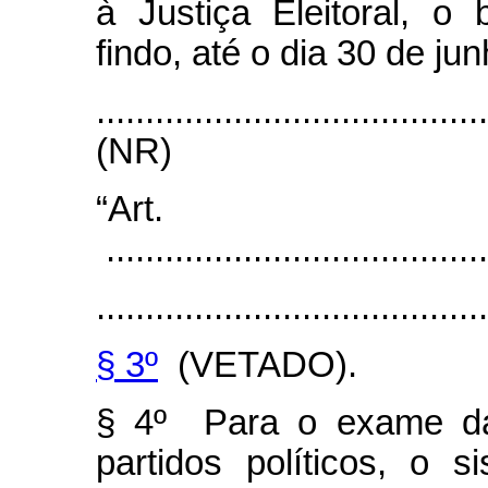
à Justiça Eleitoral, o 
findo, até o dia 30 de ju
.......................................
(NR)
“Art
.......................................
........................................
§ 3º
(VETADO).
§ 4º Para o exame da
partidos políticos, o 