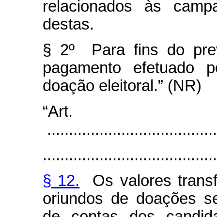
relacionados às campa
destas.
§ 2º Para fins do prev
pagamento efetuado p
doação eleitoral.” (NR)
“Art
.......................................
........................................
§ 12.
Os valores transfe
oriundos de doações se
de contas dos candida