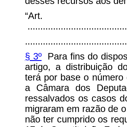
desses recursos aos dem
“Art
.......................................
........................................
§ 3º
Para fins do dispost
artigo, a distribuição 
terá por base o número 
a Câmara dos Deputado
ressalvados os casos d
migraram em razão de o p
não ter cumprido os requi