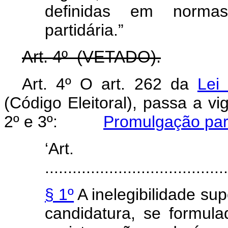
definidas em normas
partidária.”
Art. 4º (VETADO).
Art. 4º O art. 262 da
Lei
(Código Eleitoral), passa a vi
2º e 3º:
Promulgação par
‘Art
........................................
§ 1º
A inelegibilidade sup
candidatura, se formul