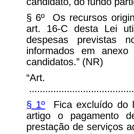
candidato, do fundo part
§ 6º Os recursos origi
art. 16-C desta Lei u
despesas previstas n
informados em anexo 
candidatos.” (NR)
“Art
.......................................
§ 1º
Fica excluído do l
artigo o pagamento de
prestação de serviços ad