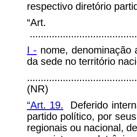
respectivo diretório parti
“Art
.......................................
I -
nome, denominação a
da sede no território naci
.......................................
(NR)
“Art. 19.
Deferido intern
partido político, por seu
regionais ou nacional, de