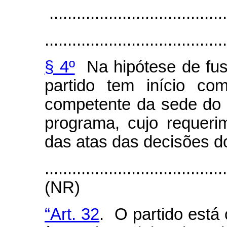
.......................................
........................................
§ 4º
Na hipótese de fusã
partido tem início com
competente da sede do n
programa, cujo requer
das atas das decisões d
.......................................
(NR)
“Art. 32
. O partido está 