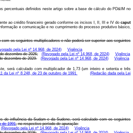
dos percentuais definidos neste artigo sobre a base de cálculo do PD&IM no
ente ao crédito financeiro gerado conforme os incisos I, II, III e IV do
caput
a informação e comunicação e no cumprimento do processo produtivo básico,
do com os seguintes multiplicadores e não poderá ser superior aos seguintes
vogado pela Lei nº 14.968, de 2024)
Vigência
31 de dezembro de 2026;
(Revogado pela Lei nº 14.968, de 2024)
Vigência
1 de dezembro de 2029.
(Revogado pela Lei nº 14.968, de 2024)
Vigência
ste, será calculado com multiplicador de 1,73 (um inteiro e setenta e três
 11 da Lei nº 8.248, de 23 de outubro de 1991.
(Redação dada pela Lei
iões de influência da Sudam e da Sudene, será calculado com os seguintes
ro de 1991
, no respectivo período de apuração:
(Revogado pela Lei nº 14.968, de 2024)
Vigência
1 de dezembro de 2026;
(Revogado pela Lei nº 14.968, de 2024)
Vigência