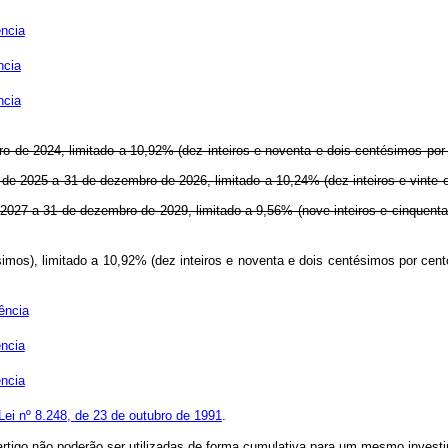
ncia
ncia
ncia
mbro de 2024, limitado a 10,92% (dez inteiros e noventa e dois centésimos po
iro de 2025 a 31 de dezembro de 2026, limitado a 10,24% (dez inteiros e vint
 de 2027 a 31 de dezembro de 2029, limitado a 9,56% (nove inteiros e cinque
ntésimos), limitado a 10,92% (dez inteiros e noventa e dois centésimos por
ência
ncia
ncia
 Lei nº 8.248, de 23 de outubro de 1991
.
rtigo não poderão ser utilizadas de forma cumulativa para um mesmo invest