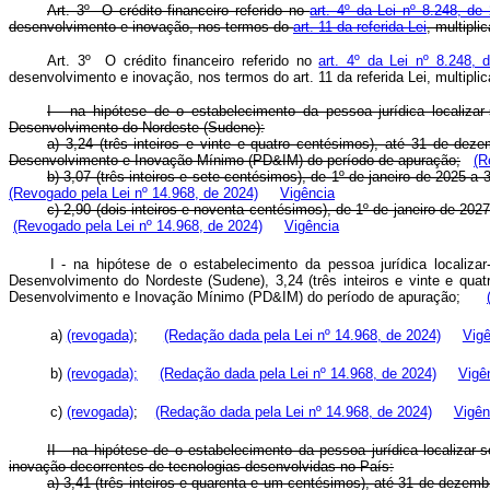
Art. 3º O crédito financeiro referido no
art. 4º da Lei nº 8.248, d
desenvolvimento e inovação, nos termos do
art. 11 da referida Lei
, multipli
Art. 3º O crédito financeiro referido no
art. 4º da Lei nº 8.248,
desenvolvimento e inovação, nos termos do art. 11 da referida Lei, multipl
I - na hipótese de o estabelecimento da pessoa jurídica localiz
Desenvolvimento do Nordeste (Sudene):
a) 3,24 (três inteiros e vinte e quatro centésimos), até 31 de de
Desenvolvimento e Inovação Mínimo (PD&IM) do período de apuração;
(R
b) 3,07 (três inteiros e sete centésimos), de 1º de janeiro de 2025
(Revogado pela Lei nº 14.968, de 2024)
Vigência
c) 2,90 (dois inteiros e noventa centésimos), de 1º de janeiro de 2
(Revogado pela Lei nº 14.968, de 2024)
Vigência
I - na hipótese de o estabelecimento da pessoa jurídica localiz
Desenvolvimento do Nordeste (Sudene), 3,24 (três inteiros e vinte e qua
Desenvolvimento e Inovação Mínimo (PD&IM) do período de apuração;
a)
(revogada)
;
(Redação dada pela Lei nº 14.968, de 2024)
Vigê
b)
(revogada);
(Redação dada pela Lei nº 14.968, de 2024)
Vigê
c)
(revogada)
;
(Redação dada pela Lei nº 14.968, de 2024)
Vigên
II - na hipótese de o estabelecimento da pessoa jurídica localiza
inovação decorrentes de tecnologias desenvolvidas no País:
a) 3,41 (três inteiros e quarenta e um centésimos), até 31 de dezem