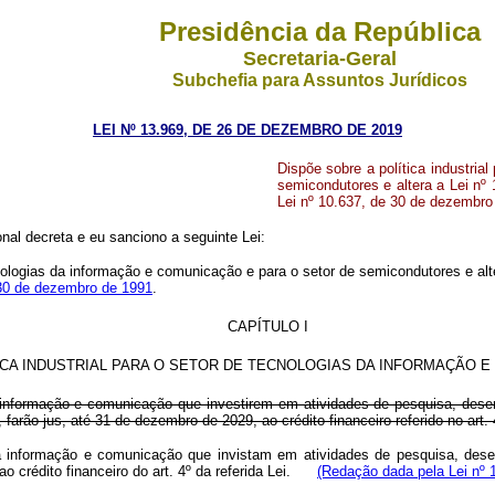
Presidência da República
Secretaria-Geral
Subchefia para Assuntos Jurídicos
LEI Nº 13.969, DE 26 DE DEZEMBRO DE 2019
Dispõe sobre a política industria
semicondutores e altera a Lei nº 
Lei nº 10.637, de 30 de dezembro
al decreta e eu sanciono a seguinte Lei:
ecnologias da informação e comunicação e para o setor de semicondutores e al
 30 de dezembro de 1991
.
CAPÍTULO I
ICA INDUSTRIAL PARA O SETOR DE TECNOLOGIAS DA INFORMAÇÃO 
a informação e comunicação que investirem em atividades de pesquisa, des
, farão jus, até 31 de dezembro de 2029, ao crédito financeiro referido no art. 4
da informação e comunicação que invistam em atividades de pesquisa, des
s ao crédito financeiro do art. 4º da referida Lei.
(Redação dada pela Lei nº 