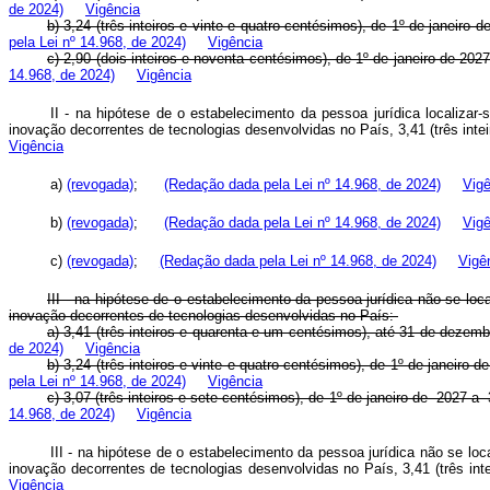
de 2024)
Vigência
b) 3,24 (três inteiros e vinte e quatro centésimos), de 1º de janeir
pela Lei nº 14.968, de 2024)
Vigência
c) 2,90 (dois inteiros e noventa centésimos), de 1º de janeiro de 2
14.968, de 2024)
Vigência
II - na hipótese de o estabelecimento da pessoa jurídica localiza
inovação decorrentes de tecnologias desenvolvidas no País, 3,41 (três in
Vigência
a)
(revogada)
;
(Redação dada pela Lei nº 14.968, de 2024)
Vigê
b)
(revogada)
;
(Redação dada pela Lei nº 14.968, de 2024)
Vigê
c)
(revogada)
;
(Redação dada pela Lei nº 14.968, de 2024)
Vigê
III - na hipótese de o estabelecimento da pessoa jurídica não se lo
inovação decorrentes de tecnologias desenvolvidas no País:
a) 3,41 (três inteiros e quarenta e um centésimos), até 31 de dezem
de 2024)
Vigência
b) 3,24 (três inteiros e vinte e quatro centésimos), de 1º de janeir
pela Lei nº 14.968, de 2024)
Vigência
c) 3,07 (três inteiros e sete centésimos), de 1º de janeiro de 2027
14.968, de 2024)
Vigência
III - na hipótese de o estabelecimento da pessoa jurídica não se l
inovação decorrentes de tecnologias desenvolvidas no País, 3,41 (três i
Vigência