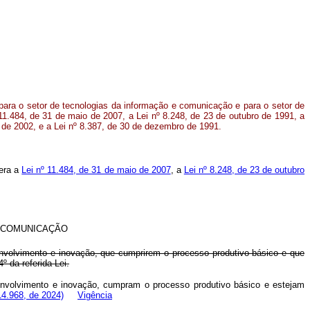
l para o setor de tecnologias da informação e comunicação e para o setor de
11.484, de 31 de maio de 2007, a Lei nº 8.248, de 23 de outubro de 1991, a
 de 2002, e a Lei nº 8.387, de 30 de dezembro de 1991.
tera a
Lei nº 11.484, de 31 de maio de 2007
, a
Lei nº 8.248, de 23 de outubro
E COMUNICAÇÃO
envolvimento e inovação, que cumprirem o processo produtivo básico e que
º da referida Lei.
envolvimento e inovação, cumpram o processo produtivo básico e estejam
14.968, de 2024)
Vigência