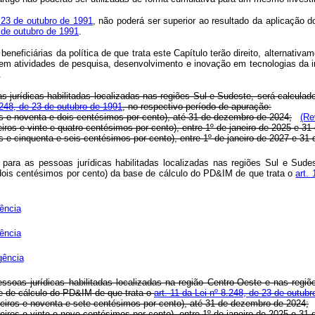
 23 de outubro de 1991
, não poderá ser superior ao resultado da aplicação 
3 de outubro de 1991
.
neficiárias da política de que trata este Capítulo terão direito, alternativam
to em atividades de pesquisa, desenvolvimento e inovação em tecnologias d
.
oas jurídicas habilitadas localizadas nas regiões Sul e Sudeste, será calcula
8.248, de 23 de outubro de 1991
, no respectivo período de apuração:
ros e noventa e dois centésimos por cento), até 31 de dezembro de 2024;
(Re
teiros e vinte e quatro centésimos por cento), entre 1º de janeiro de 2025 e 
iros e cinquenta e seis centésimos por cento), entre 1º de janeiro de 2027 e 3
, para as pessoas jurídicas habilitadas localizadas nas regiões Sul e Sude
 dois centésimos por cento) da base de cálculo do PD&IM de que trata o
art.
ência
ência
gência
essoas jurídicas habilitadas localizadas na região Centro-Oeste e nas reg
se de cálculo do PD&IM de que trata o
art. 11 da Lei nº 8.248, de 23 de outub
nteiros e noventa e sete centésimos por cento), até 31 de dezembro de 2024;
nteiros e vinte e nove centésimos por cento), entre 1º de janeiro de 2025 e 3