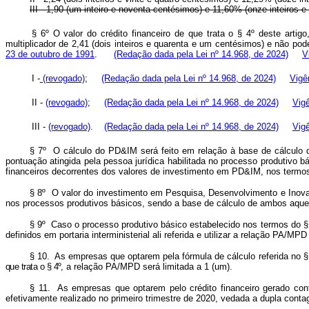
III - 1,90 (um inteiro e noventa centésimos) e 11,60% (onze inteiros
§ 6º O valor do crédito financeiro de que trata o § 4º deste arti
multiplicador de 2,41 (dois inteiros e quarenta e um centésimos) e não po
23 de outubro de 1991
.
(Redação dada pela Lei nº 14.968, de 2024)
V
I -
(revogado)
;
(Redação dada pela Lei nº 14.968, de 2024)
Vigê
II -
(revogado)
;
(Redação dada pela Lei nº 14.968, de 2024)
Vig
III -
(revogado)
.
(Redação dada pela Lei nº 14.968, de 2024)
Vig
§ 7º O cálculo do PD&IM será feito em relação à base de cálculo
pontuação atingida pela pessoa jurídica habilitada no processo produtivo 
financeiros decorrentes dos valores de investimento em PD&IM, nos term
§ 8º O valor do investimento em Pesquisa, Desenvolvimento e Inov
nos processos produtivos básicos, sendo a base de cálculo de ambos aquel
§ 9º Caso o processo produtivo básico estabelecido nos termos do § 
definidos em portaria interministerial ali referida e utilizar a relação PA/MPD
§ 10. As empresas que optarem pela fórmula de cálculo referida no §
que trata o § 4º
, a relação PA/MPD será limitada a 1 (um).
§ 11. As empresas que optarem pelo crédito financeiro gerado conf
efetivamente realizado no primeiro trimestre de 2020, vedada a dupla cont