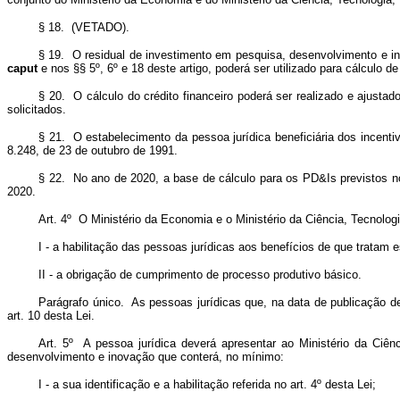
§ 18. (VETADO).
§ 19. O residual de investimento em pesquisa, desenvolvimento e inov
caput
e nos §§ 5º, 6º e 18 deste artigo, poderá ser utilizado para cálculo 
§ 20. O cálculo do crédito financeiro poderá ser realizado e ajust
solicitados.
§ 21. O estabelecimento da pessoa jurídica beneficiária dos incenti
8.248, de 23 de outubro de 1991.
§ 22. No ano de 2020, a base de cálculo para os PD&Is previstos no a
2020.
Art. 4º O Ministério da Economia e o Ministério da Ciência, Tecnol
I - a habilitação das pessoas jurídicas aos benefícios de que tratam e
II - a obrigação de cumprimento de processo produtivo básico.
Parágrafo único. As pessoas jurídicas que, na data de publicação de
art. 10 desta Lei.
Art. 5º A pessoa jurídica deverá apresentar ao Ministério da Ciê
desenvolvimento e inovação que conterá, no mínimo:
I - a sua identificação e a habilitação referida no art. 4º desta Lei;