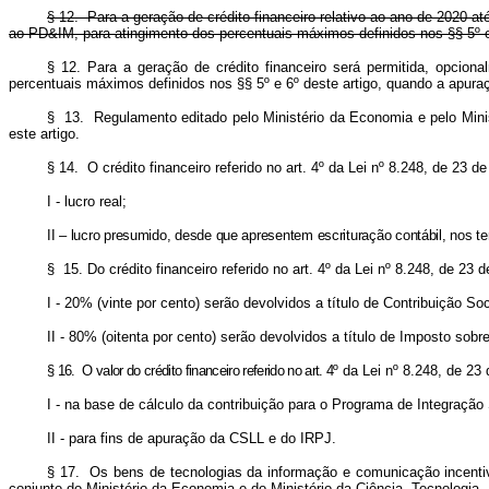
§ 12. Para a geração de crédito financeiro relativo ao ano de 2020 a
ao PD&IM, para atingimento dos percentuais máximos definidos nos §§ 5º e 
§ 12. Para a geração de crédito financeiro será permitida, opcio
percentuais máximos definidos nos §§ 5º e 6º deste artigo, quando a apu
§ 13. Regulamento editado pelo Ministério da Economia e pelo Minist
este artigo.
§ 14. O crédito financeiro referido no art. 4º da Lei nº 8.248, de 23 
I - lucro real;
II – lucro presumido, desde que apresentem escrituração contábil, nos t
§ 15. Do crédito financeiro referido no art. 4º da Lei nº 8.248, de 23 
I - 20% (vinte por cento) serão devolvidos a título de Contribuição So
II - 80% (oitenta por cento) serão devolvidos a título de Imposto so
§ 16. O valor do crédito financeiro referido no art. 4º
da Lei nº 8.248, de 23
I - na base de cálculo da contribuição para o Programa de Integraçã
II - para fins de apuração da CSLL e do IRPJ.
§ 17. Os bens de tecnologias da informação e comunicação incentiva
conjunto do Ministério da Economia e do Ministério da Ciência, Tecnologi