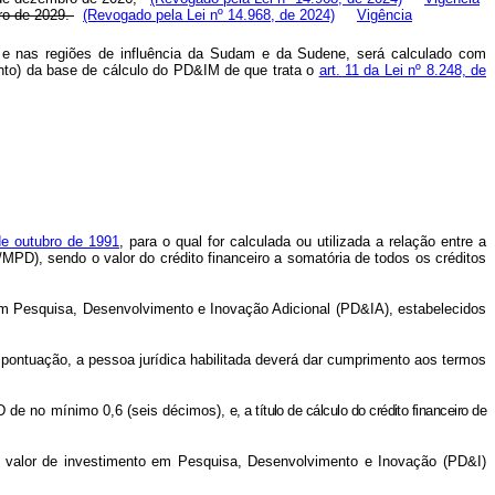
ro de 2029.
(Revogado pela Lei nº 14.968, de 2024)
Vigência
ste e nas regiões de influência da Sudam e da Sudene, será calculado com
cento) da base de cálculo do PD&IM de que trata o
art. 11 da Lei nº 8.248, de
de outubro de 1991
, para o qual for calculada ou utilizada a relação entre a
MPD), sendo o valor do crédito financeiro a somatória de todos os créditos
m Pesquisa, Desenvolvimento e Inovação Adicional (PD&IA), estabelecidos
 pontuação, a pessoa jurídica habilitada deverá dar cumprimento aos termos
PD de no mínimo 0,6 (seis décimos),
e, a título de cálculo do crédito financeiro de
 o valor de investimento em Pesquisa, Desenvolvimento e Inovação (PD&I)