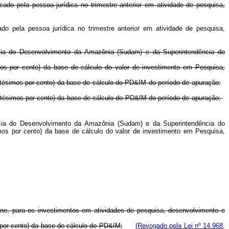
icado pela pessoa jurídica no trimestre anterior em atividade de pesquisa,
ado pela pessoa jurídica no trimestre anterior em atividade de pesquisa,
dência do Desenvolvimento da Amazônia (Sudam) e da Superintendência do
imos por cento) da base de cálculo do valor de investimento em Pesquisa,
centésimos por cento) da base de cálculo do PD&IM do período de apuração;
entésimos por cento) da base de cálculo do PD&IM do período de apuração;
dência do Desenvolvimento da Amazônia (Sudam) e da Superintendência do
imos por cento) da base de cálculo do valor de investimento em Pesquisa,
dene, para os investimentos em atividades de pesquisa, desenvolvimento e
s por cento) da base de cálculo do PD&IM;
(Revogado pela Lei nº 14.968,