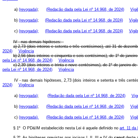
a)
(revogada)
;
(Redação dada pela Lei nº 14.968, de 2024)
Vigê
b)
(revogada)
;
(Redação dada pela Lei nº 14.968, de 2024)
Vigê
c)
(revogada);
(Redação dada pela Lei nº 14.968, de 2024)
Vigê
IV - nas demais hipóteses:
a) 2,73 (dois inteiros e setenta e três centésimos), até 31 de deze
2024)
Vigência
b) 2,56 (dois inteiros e cinquenta e seis centésimos), de 1º de jane
pela Lei nº 14.968, de 2024)
Vigência
c) 2,39 (dois inteiros e trinta e nove centésimos), de 1º de janeiro
pela Lei nº 14.968, de 2024)
Vigência
IV - nas demais hipóteses, 2,73 (dois inteiros e setenta e três ce
2024)
Vigência
a)
(revogada)
;
(Redação dada pela Lei nº 14.968, de 2024)
Vig
b)
(revogada)
;
(Redação dada pela Lei nº 14.968, de 2024)
Vigê
c)
(revogada).
(Redação dada pela Lei nº 14.968, de 2024)
Vigê
§ 1º O PD&IM estabelecido nesta Lei é aquele definido no
art. 11 da
§ 2º As hipóteses previstas nos incisos I, II, III e IV do
caput
deste a