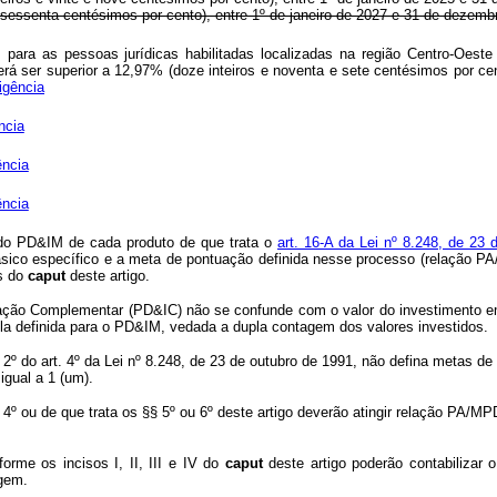
 e sessenta centésimos por cento), entre 1º de janeiro de 2027 e 31 de dezemb
go, para as pessoas jurídicas habilitadas localizadas na região Centro-Oe
derá ser superior a 12,97% (doze inteiros e noventa e sete centésimos por 
igência
ncia
ência
ência
 do PD&IM de cada produto de que trata o
art. 16-A da Lei nº 8.248, de 23 
básico específico e a meta de pontuação definida nesse processo (relação PA/
os do
caput
deste artigo.
ação Complementar (PD&IC) não se confunde com o valor do investimento e
a definida para o PD&IM, vedada a dupla contagem dos valores investidos.
2º do art. 4º da Lei nº 8.248, de 23 de outubro de 1991, não defina metas de
 igual a 1 (um).
 4º ou de que trata os §§ 5º ou 6º deste artigo deverão atingir relação PA/M
orme os incisos I, II, III e IV do
caput
deste artigo poderão contabilizar
agem.