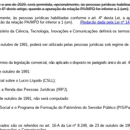
té o ano de 2029, será permitida, opcionalmente, às pessoas jurídicas habili
6º deste artigo, quando a apuração da relação PA/MPD for inferior a 1 (um).
nalmente, às pessoas jurídicas habilitadas conforme o art. 4º desta Lei,
ração da relação PA/MPD for inferior a 1 (um).
(Redação dada pela Lei nº 14
ério da Ciência, Tecnologia, Inovações e Comunicações definirá os termos e
de outubro de 1991, poderá ser utilizado pelas pessoas jurídicas sob regime de
ermos da legislação comercial, não
aplicado o disposto no parágrafo único do art. 4
de outubro de 1991:
cial sobre o Lucro Líquido (CSLL);
bre a Renda das Pessoas Jurídicas (IRPJ).
 de outubro de 1991, não será computado:
o Social e o Programa de Formação do Patrimônio do Servidor Público (PIS/Pa
dos são os referidos no art. 16-A da Lei nº 8.248, de 23 de outubro de 19
a, Inovações e Comunicações.