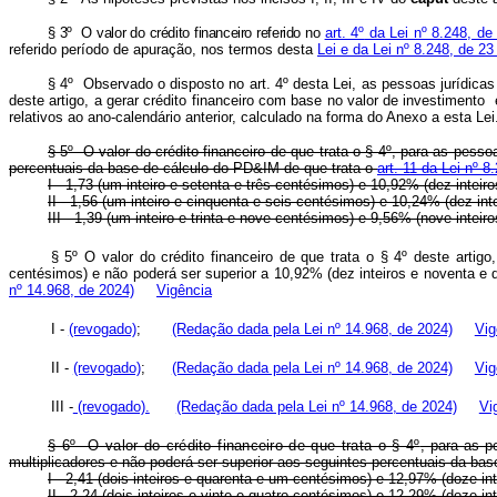
§ 3º O valor do crédito financeiro referido no
art. 4º
da Lei nº 8.248, de
referido período de apuração, nos termos desta
Lei e da Lei nº 8.248, de 2
§ 4º Observado o disposto no art. 4º desta Lei, as pessoas jurídicas be
deste artigo, a gerar crédito financeiro com base no valor de investimen
relativos ao ano-calendário anterior, calculado na forma do Anexo a esta Lei
§ 5º O valor do crédito financeiro de que trata o § 4º, para as pess
percentuais da base de cálculo do PD&IM de que trata o
art. 11 da Lei nº 
I - 1,73 (um inteiro e setenta e três centésimos) e 10,92% (dez intei
II - 1,56 (um inteiro e cinquenta e seis centésimos) e 10,24% (dez in
III - 1,39 (um inteiro e trinta e nove centésimos) e 9,56% (nove inte
§ 5º O valor do crédito financeiro de que trata o § 4º deste artigo
centésimos) e não poderá ser superior a 10,92% (dez inteiros e noventa e
nº 14.968, de 2024)
Vigência
I -
(revogado)
;
(Redação dada pela Lei nº 14.968, de 2024)
Vig
II -
(revogado)
;
(Redação dada pela Lei nº 14.968, de 2024)
Vig
III -
(revogado).
(Redação dada pela Lei nº 14.968, de 2024)
Vi
§ 6º O valor do crédito financeiro de que trata o § 4º
, para as p
multiplicadores e não poderá ser superior aos seguintes percentuais da ba
I - 2,41 (dois inteiros e quarenta e um centésimos) e 12,97% (doze i
II - 2,24 (dois inteiros e vinte e quatro centésimos) e 12,29% (doze i