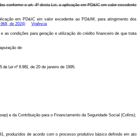
tadas conforme o art. 4º desta Lei, a aplicação em PD&IC em valor excedente
 a aplicação em PD&IC em valor excedente ao PD&IM, para atingimento dos
.968, de 2024)
Vigência
 as condições para geração e utilização do crédito financeiro de que trata
 apuração de:
5 da Lei nº 8.981
,
de 20 de janeiro de 1995.
sep) e da Contribuição para o Financiamento da Seguridade Social (Cofins);
91, produzidos de acordo com o processo produtivo básico definido em ato