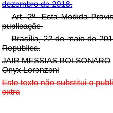
dezembro de 2018.
Art. 2º Esta Medida Provis
publicação.
Brasília, 22 de maio de 20
República.
JAIR MESSIAS BOLSONARO
Onyx Lorenzoni
Este texto não substitui o pu
extra