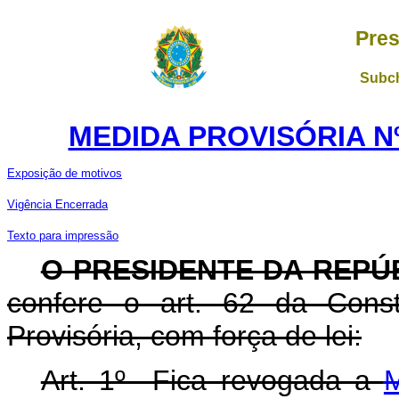
Pres
Subch
MEDIDA PROVISÓRIA Nº 
Exposição de motivos
Vigência Encerrada
Texto para impressão
O PRESIDENTE DA REPÚ
confere o art. 62 da Const
Provisória, com força de lei:
Art. 1º Fica revogada a
M