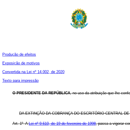
Produção de efeitos
Exposição de motivos
Convertida na Lei nº 14.002, de 2020
Texto para impressão
O PRESIDENTE DA REPÚBLICA
, no uso da atribuição que lhe conf
DA EXTINÇÃO DA COBRANÇA DO ESCRITÓRIO CENTRAL DE
Art. 1º A
Lei nº 9.610, de 19 de fevereiro de 1998
, passa a vigorar c