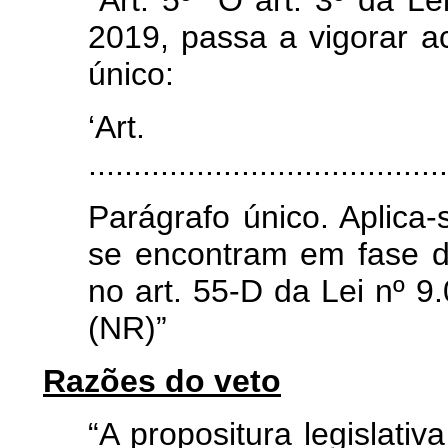
“Art. 5º O art. 3º da L
2019, passa a vigorar a
único:
‘Ar
........................................
Parágrafo único. Aplic
se encontram em fase de
no art. 55-D da Lei nº 9
(NR)”
Razões do veto
“A propositura legislativ