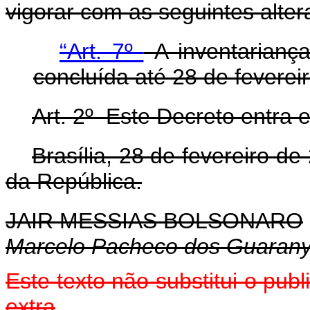
vigorar com as seguintes alter
“Art. 7º
A inventariança
concluída até 28 de feverei
Art. 2º Este Decreto entra 
Brasília, 28 de fevereiro d
da República.
JAIR MESSIAS BOLSONARO
Marcelo Pacheco dos Guaran
Este texto não substitui o pu
extra