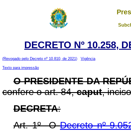
Pres
Subch
DECRETO Nº 10.258, D
(Revogado pelo Decreto nº 10.810, de 2021)
Vigência
Texto para impressão
O PRESIDENTE DA REPÚ
confere o art. 84,
caput
, incis
DECRETA
:
Art. 1º O
Decreto nº 9.05