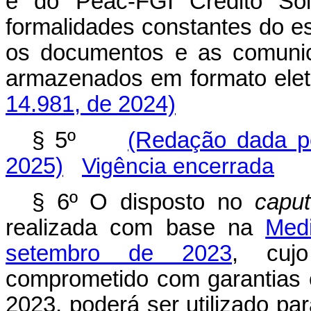
e do Peac-FGI Crédito Sol
formalidades constantes do es
os documentos e as comunic
armazenados em formato ele
14.981, de 2024)
§ 5º
(Redação dada pe
2025)
Vigência encerrada
§ 6º O disposto no
caput
realizada com base na
Medi
setembro de 2023
, cuj
comprometido com garantias 
2023, poderá ser utilizado par