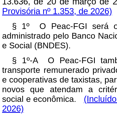
13.636, de 20 de março de 2
Provisória nº 1.353, de 2026)
§ 1º O Peac-FGI será op
administrado pelo Banco Nac
e Social (BNDES).
§ 1º-A O Peac-FGI també
transporte remunerado privado
e cooperativas de taxistas, pa
novos que atendam a critéri
social e econômica.
(Incluíd
2026)