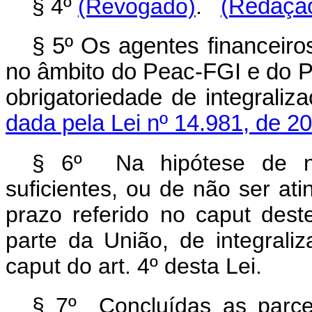
§ 4º
(Revogado)
.
(Redação
§ 5º Os agentes financeiro
no âmbito do Peac-FGI e do P
obrigatoriedade de integra
dada pela Lei nº 14.981, de 2
§ 6º Na hipótese de nã
suficientes, ou de não ser ati
prazo referido no caput dest
parte da União, de integraliz
caput do art. 4º desta Lei.
§ 7º Concluídas as parce