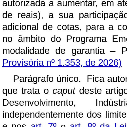
autorizada a aumentar, em at
de reais), a sua participaç
adicional de cotas, para a c
no âmbito do Programa Eme
modalidade de garantia 
Provisória nº 1.353, de 2026)
Parágrafo único. Fica auto
que trata o
caput
deste artig
Desenvolvimento, Indú
independentemente dos limites
e nos
art. 7º
e
art. 8º da L