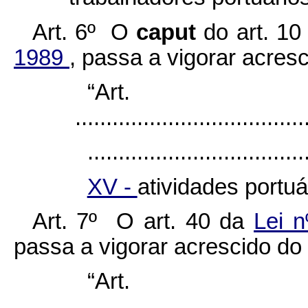
Art. 6º O
caput
do art. 1
1989
, passa a vigorar acres
“Ar
......................................
...................................
XV -
atividades portuá
Art. 7º O art. 40 da
Lei 
passa a vigorar acrescido do 
“Ar
......................................