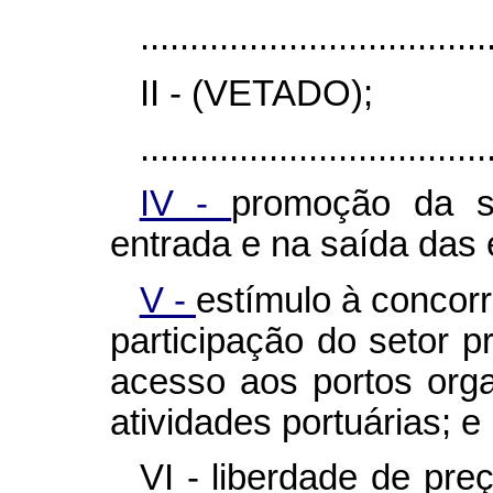
...................................
II - (VETADO);
...................................
IV -
promoção da s
entrada e na saída das
V -
estímulo à concorr
participação do setor p
acesso aos portos orga
atividades portuárias; e
VI - liberdade de pre