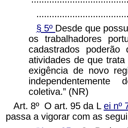
...................................
§ 5º
Desde que possua
os trabalhadores port
cadastrados poderão 
atividades de que trata
exigência de novo regi
independentemente
coletiva.” (NR)
Art. 8º O art. 95 da L
ei nº
passa a vigorar com as segui