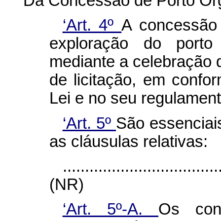
Da Concessão de Porto Or
‘Art. 4º
A concessão 
exploração do porto 
mediante a celebração 
de licitação, em confo
Lei e no seu regulament
‘Art. 5º
São essenciai
as cláusulas relativas:
...................................
(NR)
‘Art. 5º-A.
Os cont