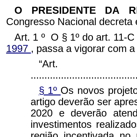
O PRESIDENTE DA 
Congresso Nacional decreta e
Art. 1 º O § 1º do art. 11-
1997
, passa a vigorar com a
“Art
......................................
§ 1º
Os novos projet
artigo deverão ser apre
2020 e deverão atend
investimentos realizad
região incentivada no