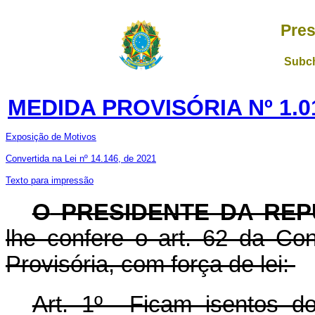
Pres
Subch
MEDIDA PROVISÓRIA Nº 1.0
Exposição de Motivos
Convertida na Lei nº 14.146, de 2021
Texto para impressão
O
PRESIDENTE DA REP
lhe confere o art. 62 da Con
Provisória, com força de lei:
Art. 1º Ficam isentos d