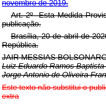
novembro de 2019.
Art. 2º Esta Medida Provis
publicação.
Brasília, 20 de abril de 2
República.
JAIR MESSIAS BOLSONAR
Luiz Eduardo Ramos Baptista 
Jorge Antonio de Oliveira Fra
Este texto não substitui o pu
extra