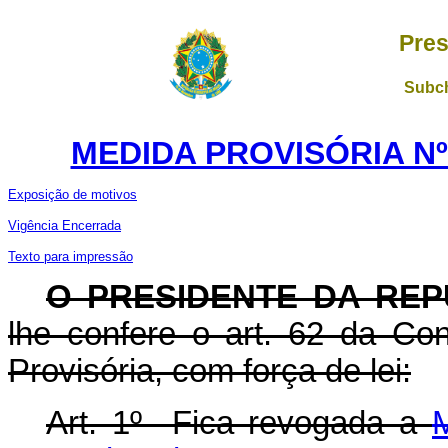
Pres
Subch
MEDIDA PROVISÓRIA Nº 
Exposição de motivos
Vigência Encerrada
Texto para impressão
O PRESIDENTE DA REP
lhe confere o art. 62 da Con
Provisória, com força de lei:
Art. 1º Fica revogada a
M