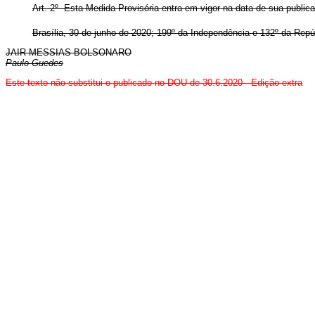
Art. 2º Esta Medida Provisória entra em vigor na data de sua public
Brasília, 30 de junho de 2020; 199º da Independência e 132º da Repú
JAIR MESSIAS BOLSONARO
Paulo Guedes
Este texto não substitui o publicado no DOU de 30.6.2020 -
Edição extra