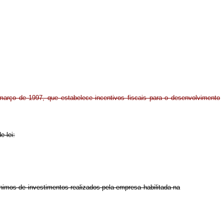
 março de 1997, que estabelece incentivos fiscais para o desenvolvimento
e lei:
imos de investimentos realizados pela empresa habilitada na