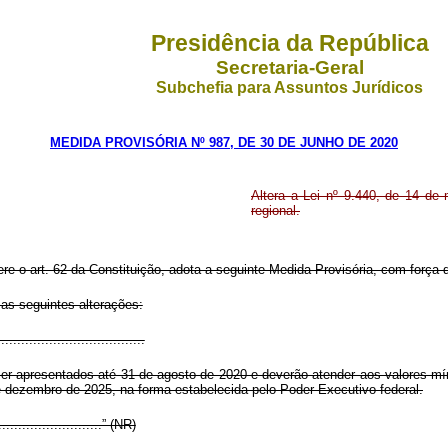
Presidência da República
Secretaria-Geral
Subchefia para Assuntos Jurídicos
MEDIDA PROVISÓRIA Nº 987, DE 30 DE JUNHO DE 2020
Altera a Lei nº 9.440, de 14 de
regional.
ere o art. 62 da Constituição, adota a seguinte Medida Provisória, com força d
 as seguintes alterações:
...................................
er apresentados até 31 de agosto de 2020 e deverão atender aos valores mín
de dezembro de 2025, na forma estabelecida pelo Poder Executivo federal.
............................” (NR)