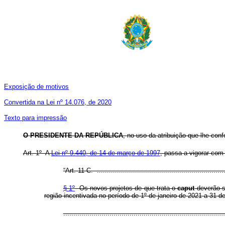
Exposição de motivos
Convertida na Lei nº 14.076, de 2020
Texto para impressão
O PRESIDENTE DA REPÚBLICA
, no uso da atribuição que lhe conf
Art. 1º A
Lei nº 9.440, de 14 de março de 1997
, passa a vigorar com
“Art. 11-C. .................................................................
§ 1º
Os novos projetos de que trata o
caput
deverão s
região incentivada no período de 1º de janeiro de 2021 a 31 
..............................................................................