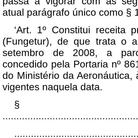
passa a vigorar com as seg
atual parágrafo único como § 1
‘Art. 1º Constitui receita
(Fungetur), de que trata o 
setembro de 2008, a parc
concedido pela Portaria nº 8
do Ministério da Aeronáutica, 
vigentes naquela data.
§
................................................
............................................