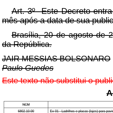
Art. 3º Este Decreto entra
mês após a data de sua publi
Brasília, 20 de agosto de 
da República.
JAIR MESSIAS BOLSONARO
Paulo Guedes
Este texto não substitui o pu
A
NCM
6802.10.00
Ex 01 - Ladrilhos e placas (lajes) para pa