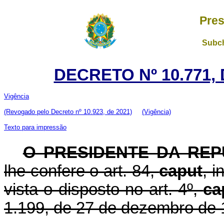
Pres
Subch
DECRETO Nº 10.771,
Vigência
(Revogado pelo Decreto nº 10.923, de 2021)
(Vigência)
Texto para impressão
O PRESIDENTE DA REP
lhe confere o art. 84,
caput
, i
vista o disposto no art. 4º,
ca
1.199, de 27 de dezembro de