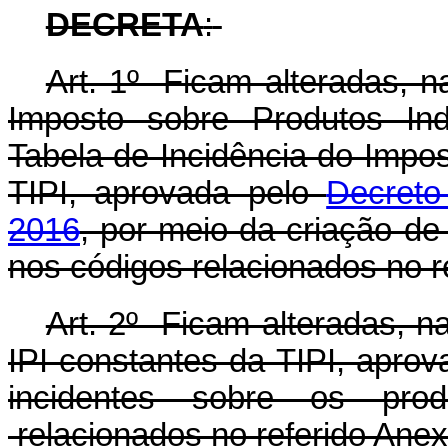
DECRETA
:
Art. 1º Ficam alteradas, 
Imposto sobre Produtos Ind
Tabela de Incidência do Impos
TIPI, aprovada pelo
Decreto
2016
, por meio da criação de
nos códigos relacionados no r
Art. 2º Ficam alteradas, 
IPI constantes da TIPI, apro
incidentes sobre os prod
relacionados no referido Anex