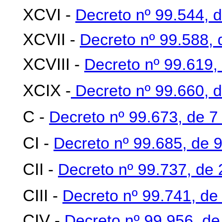
XCVI -
Decreto nº 99.544, 
XCVII -
Decreto nº 99.588, 
XCVIII -
Decreto nº 99.619,
XCIX -
Decreto nº 99.660, d
C -
Decreto nº 99.673, de 
CI -
Decreto nº 99.685, de 
CII -
Decreto nº 99.737, de
CIII -
Decreto nº 99.741, d
CIV -
Decreto nº 99.956, d