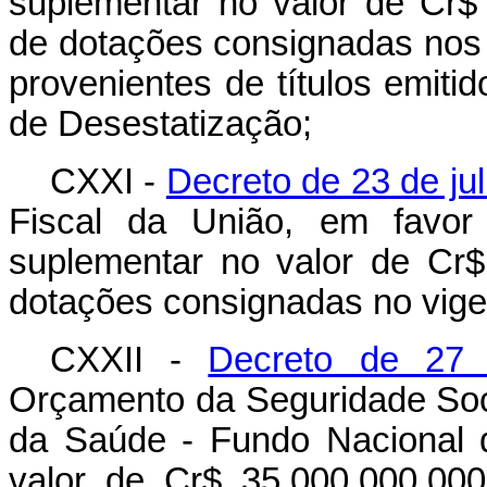
suplementar no valor de Cr$ 
de dotações consignadas nos
provenientes de títulos emit
de Desestatização;
CXXI -
Decreto de 23 de ju
Fiscal da União, em favor 
suplementar no valor de Cr$
dotações consignadas no vige
CXXII -
Decreto de 27 
Orçamento da Seguridade Soci
da Saúde - Fundo Nacional d
valor de Cr$ 35.000.000.000