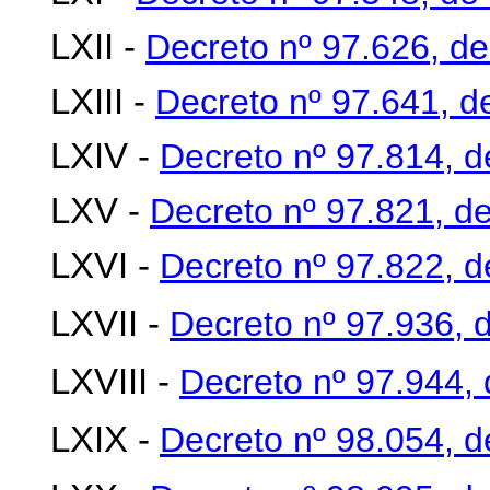
LXII -
Decreto nº 97.626, de
LXIII -
Decreto nº 97.641, d
LXIV -
Decreto nº 97.814, d
LXV -
Decreto nº 97.821, d
LXVI -
Decreto nº 97.822, d
LXVII -
Decreto nº 97.936, 
LXVIII -
Decreto nº 97.944, 
LXIX -
Decreto nº 98.054, 