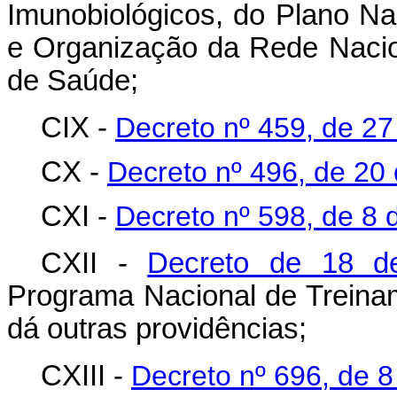
Imunobiológicos, do Plano N
e Organização da Rede Nacio
de Saúde;
CIX -
Decreto nº 459, de 27
CX -
Decreto nº 496, de 20 
CXI -
Decreto nº 598, de 8 
CXII -
Decreto de 18 d
Programa Nacional de Treina
dá outras providências;
CXIII -
Decreto nº 696, de 