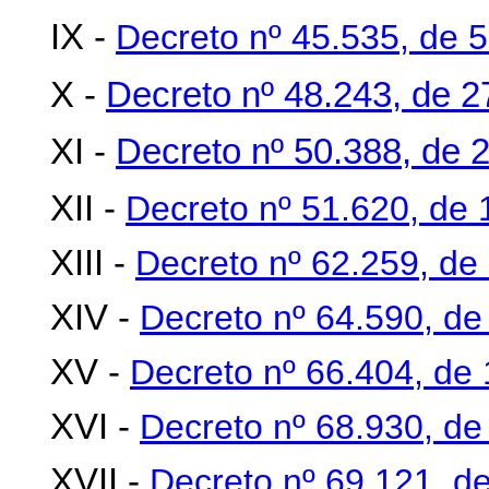
IX -
Decreto nº 45.535, de 
X -
Decreto nº 48.243, de 2
XI -
D
ecreto nº 50.388, de 
XII -
Decreto nº 51.620, de
XIII -
Decreto nº 62.259, de
XIV -
Decreto nº 64.590, de
XV -
Decreto nº 66.404, de 
XVI -
Decreto nº 68.930, de
XVII -
Decreto nº 69.121, d