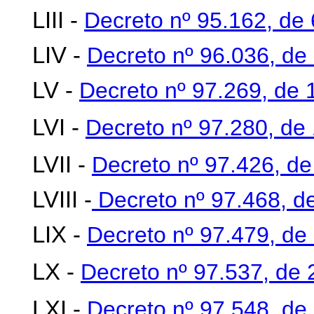
LIII -
Decreto nº 95.162, de
LIV -
Decreto nº 96.036, de
LV -
Decreto nº 97.269, de
LVI -
Decreto nº 97.280, de
LVII -
Decreto nº 97.426, de
LVIII -
Decreto nº 97.468, de
LIX -
Decreto nº 97.479, de
LX -
Decreto nº 97.537, de 
LXI -
Decreto nº 97.548, de