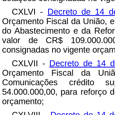
CXLVI -
Decreto de 14 d
Orçamento Fiscal da União, em
do Abastecimento e da Refor
valor de CR$ 109.000.000
consignadas no vigente orçam
CXLVII -
Decreto de 14 
Orçamento Fiscal da Uniã
Comunicações crédito 
54.000.000,00, para reforço 
orçamento;