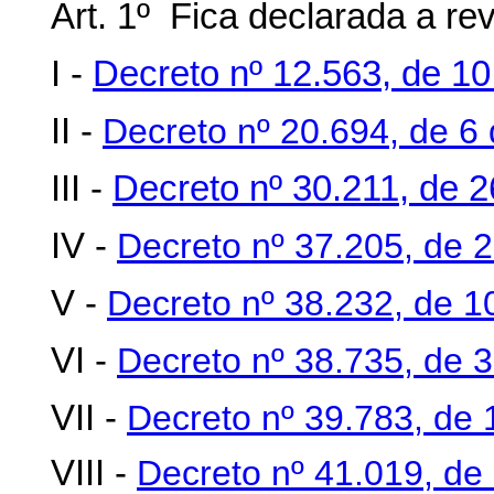
Art. 1º Fica declarada a re
I -
Decreto nº 12.563, de 10
II -
Decreto nº 20.694, de 6
III -
Decreto nº 30.211, de 
IV -
Decreto nº 37.205, de 2
V -
Decreto nº 38.232, de 
VI -
Decreto nº 38.735, de 3
VII -
Decreto nº 39.783, de
VIII -
Decreto nº 41.019, de