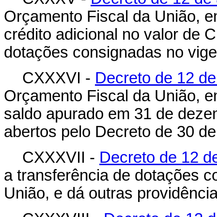
Orçamento Fiscal da União, em
crédito adicional no valor de
dotações consignadas no vige
CXXXVI -
Decreto de 12 de
Orçamento Fiscal da União, em
saldo apurado em 31 de dezem
abertos pelo Decreto de 30 d
CXXXVII -
Decreto de 12 d
a transferência de dotações 
União, e dá outras providência