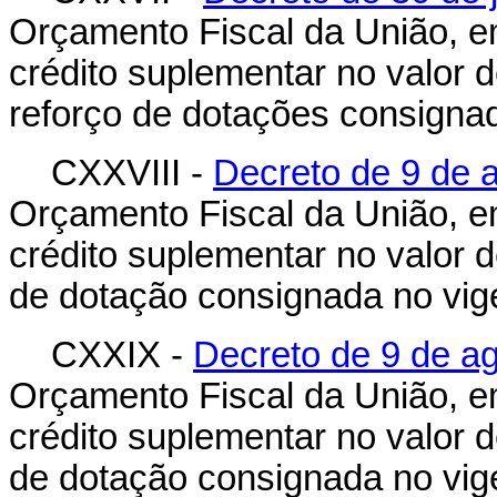
Orçamento Fiscal da União, em
crédito suplementar no valor 
reforço de dotações consigna
CXXVIII -
Decreto de 9 de 
Orçamento Fiscal da União, em
crédito suplementar no valor 
de dotação consignada no vi
CXXIX -
Decreto de 9 de a
Orçamento Fiscal da União, em
crédito suplementar no valor 
de dotação consignada no vi