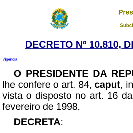
Pres
Subch
DECRETO Nº 10.810, 
Vigência
O PRESIDENTE DA REP
lhe confere o art. 84,
caput
, i
vista o disposto no art. 16 
fevereiro de 1998,
DECRETA
: