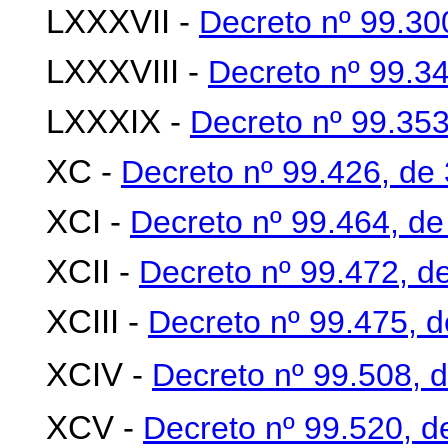
LXXXVII -
Decreto nº 99.30
LXXXVIII -
Decreto nº 99.3
LXXXIX -
Decreto nº 99.353
XC -
Decreto nº 99.426, de 
XCI -
Decreto nº 99.464, de
XCII -
Decreto nº 99.472, d
XCIII -
Decreto nº 99.475, 
XCIV -
Decreto nº 99.508, 
XCV -
Decreto nº 99.520, 