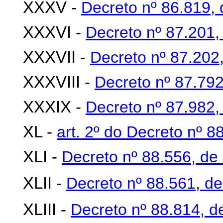
XXXV -
Decreto nº 86.819, 
XXXVI -
Decreto nº 87.201,
XXXVII -
Decreto nº 87.202
XXXVIII -
Decreto nº 87.79
XXXIX -
Decreto nº 87.982
XL -
art. 2º do Decreto nº 8
XLI -
Decreto nº 88.556, de
XLII -
Decreto nº 88.561, de
XLIII -
Decreto nº 88.814, d