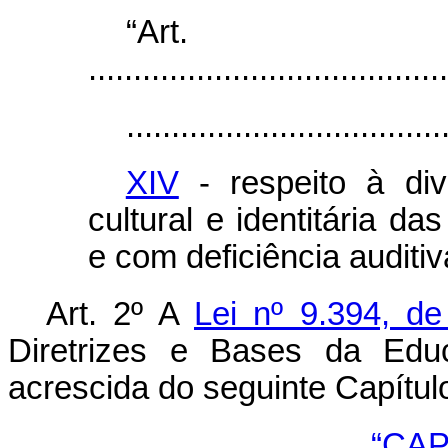
“Ar
........................................
...................................
XIV
- respeito à div
cultural e identitária d
e com deficiência auditiv
Art. 2º A
Lei nº 9.394, d
Diretrizes e Bases da Educ
acrescida do seguinte Capítul
“CAP