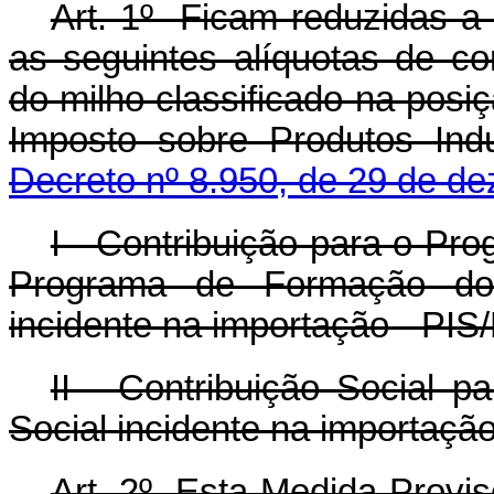
Art. 1º Ficam reduzidas a
as seguintes alíquotas de co
do milho classificado na posi
Imposto sobre Produtos Indu
Decreto nº 8.950, de 29 de d
I - Contribuição para o Pr
Programa de Formação do 
incidente na importação - PIS
II - Contribuição Social 
Social incidente na importação
Art. 2º Esta Medida Provisó