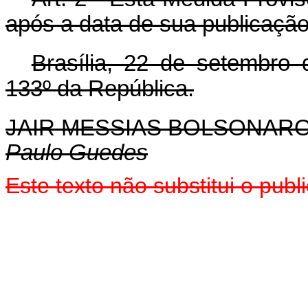
após a data de sua publicação
Brasília, 22 de setembro
133º da República.
JAIR MESSIAS BOLSONAR
Paulo Guedes
Este texto não substitui o pu