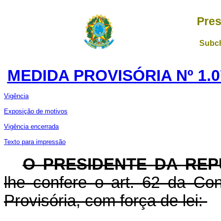
Pres
Subch
MEDIDA PROVISÓRIA Nº 1.0
Vigência
Exposição de motivos
Vigência encerrada
Texto para impressão
O PRESIDENTE DA REP
lhe confere o art. 62 da Con
Provisória, com força de lei: