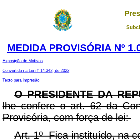
Pres
Subch
MEDIDA PROVISÓRIA Nº 1.
Exposição de Motivos
Convertida na Lei nº 14.342, de 2022
Texto para impresão
O PRESIDENTE DA REP
lhe confere o art. 62 da Con
Provisória, com força de lei:
Art. 1º Fica instituído, n