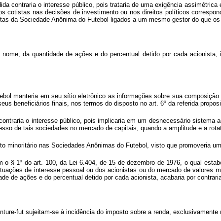
ida contraria o interesse público, pois trataria de uma exigência assimétric
 dos cotistas nas decisões de investimento ou nos direitos políticos corresp
istas da Sociedade Anônima do Futebol ligados a um mesmo gestor do que os 
nome, da quantidade de ações e do percentual detido por cada acionista, in
tebol manteria em seu sítio eletrônico as informações sobre sua composição
eus beneficiários finais, nos termos do disposto no art. 6º da referida proposi
ntraria o interesse público, pois implicaria em um desnecessário sistema ad
so de tais sociedades no mercado de capitais, quando a amplitude e a rotati
nto minoritário nas Sociedades Anônimas do Futebol, visto que promoveria um
 § 1º do art. 100, da Lei 6.404, de 15 de dezembro de 1976, o qual estabel
tuações de interesse pessoal ou dos acionistas ou do mercado de valores mo
 de ações e do percentual detido por cada acionista, acabaria por contrariar 
ure-fut sujeitam-se à incidência do imposto sobre a renda, exclusivamente n