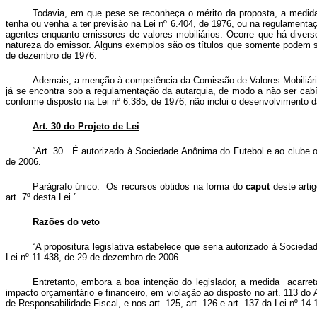
Todavia, em que pese se reconheça o mérito da proposta, a medida co
tenha ou venha a ter previsão na Lei nº 6.404, de 1976, ou na regulamenta
agentes enquanto emissores de valores mobiliários. Ocorre que há divers
natureza do emissor. Alguns exemplos são os títulos que somente podem ser 
de dezembro de 1976.
Ademais, a menção à competência da Comissão de Valores Mobiliários
já se encontra sob a regulamentação da autarquia, de modo a não ser cabí
conforme disposto na Lei nº 6.385, de 1976, não inclui o desenvolvimento da
Art. 30 do Projeto de Lei
“Art. 30. É autorizado à Sociedade Anônima do Futebol e ao clube ou
de 2006.
Parágrafo único. Os recursos obtidos na forma do
caput
deste artig
art. 7º desta Lei.”
Razões do veto
“A propositura legislativa estabelece que seria autorizado à Socied
Lei nº 11.438, de 29 de dezembro de 2006.
Entretanto, embora a boa intenção do legislador, a medida acarre
impacto orçamentário e financeiro, em violação ao disposto no art. 113 do 
de Responsabilidade Fiscal, e nos art. 125, art. 126 e art. 137 da Lei nº 1