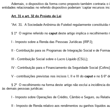
Ademais, o dispositivo da forma como proposto também contraria o i
entidades relacionadas no referido dispositivo poderiam ‘captar recursos i
Art. 31 e art. 32 do Projeto de Lei
“Art. 31. A Sociedade Anônima do Futebol regularmente constituída n
§ 1º O regime referido no
caput
deste artigo implica o recolhimento
I - Imposto sobre a Renda das Pessoas Jurídicas (IRPJ);
II - Contribuição para os Programas de Integração Social e de Forma
III - Contribuição Social sobre o Lucro Líquido (CSLL);
IV - Contribuição para o Financiamento da Seguridade Social (Cofins)
V - contribuições previstas nos incisos I, II e III do
caput
e no § 6º do
§ 2º O recolhimento na forma deste artigo não exclui a incidência d
às demais pessoas jurídicas:
I - Imposto sobre Operações de Crédito, Câmbio e Seguro, ou Relativa
II - Imposto de Renda relativo aos rendimentos ou ganhos líquidos au