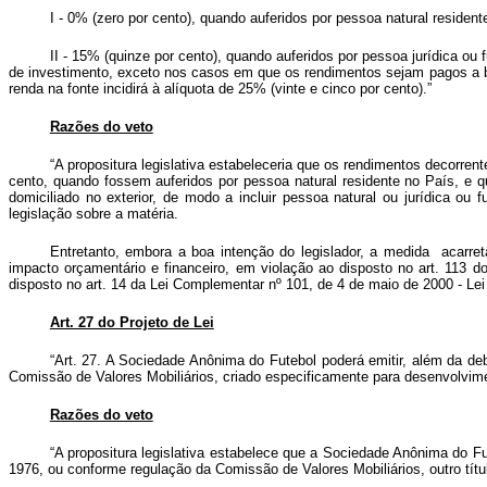
I - 0% (zero por cento), quando auferidos por pessoa natural resident
II - 15% (quinze por cento), quando auferidos por pessoa jurídica ou 
de investimento, exceto nos casos em que os rendimentos sejam pagos a ben
renda na fonte incidirá à alíquota de 25% (vinte e cinco por cento).”
Razões do veto
“A propositura legislativa estabeleceria que os rendimentos decorren
cento, quando fossem auferidos por pessoa natural residente no País, e q
domiciliado no exterior, de modo a incluir pessoa natural ou jurídica o
legislação sobre a matéria.
Entretanto, embora a boa intenção do legislador, a medida acarre
impacto orçamentário e financeiro, em violação ao disposto no art. 113 d
disposto no art. 14 da Lei Complementar nº 101, de 4 de maio de 2000 - Lei 
Art. 27 do Projeto de Lei
“Art. 27. A Sociedade Anônima do Futebol poderá emitir, além da deb
Comissão de Valores Mobiliários, criado especificamente para desenvolvime
Razões do veto
“A propositura legislativa estabelece que a Sociedade Anônima do Fut
1976, ou conforme regulação da Comissão de Valores Mobiliários, outro títul