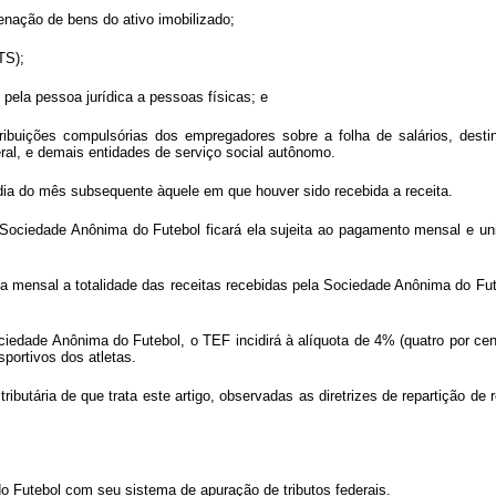
ienação de bens do ativo imobilizado;
TS);
pela pessoa jurídica a pessoas físicas; e
ntribuições compulsórias dos empregadores sobre a folha de salários, desti
eral, e demais entidades de serviço social autônomo.
dia do mês subsequente àquele em que houver sido recebida a receita.
 Sociedade Anônima do Futebol ficará ela sujeita ao pagamento mensal e unif
ta mensal a totalidade das receitas recebidas pela Sociedade Anônima do Fut
ociedade Anônima do Futebol, o TEF incidirá à alíquota de 4% (quatro por cen
sportivos dos atletas.
ibutária de que trata este artigo, observadas as diretrizes de repartição de r
 do Futebol com seu sistema de apuração de tributos federais.