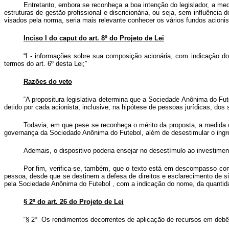
Entretanto, embora se reconheça a boa intenção do legislador, a med
estruturas de gestão profissional e discricionária, ou seja, sem influência
visados pela norma, seria mais relevante conhecer os vários fundos acion
Inciso I do caput do art. 8º do Projeto de Lei
“I - informações sobre sua composição acionária, com indicação do 
termos do art. 6º desta Lei;”
Razões do veto
“A propositura legislativa determina que a Sociedade Anônima do Fu
detido por cada acionista, inclusive, na hipótese de pessoas jurídicas, dos s
Todavia, em que pese se reconheça o mérito da proposta, a medida co
governança da Sociedade Anônima do Futebol, além de desestimular o ingres
Ademais, o dispositivo poderia ensejar no desestímulo ao investime
Por fim, verifica-se, também, que o texto está em descompasso com o
pessoa, desde que se destinem a defesa de direitos e esclarecimento de si
pela Sociedade Anônima do Futebol , com a indicação do nome, da quantidade
§ 2º do art. 26 do Projeto de Lei
“§ 2º Os rendimentos decorrentes de aplicação de recursos em debênt