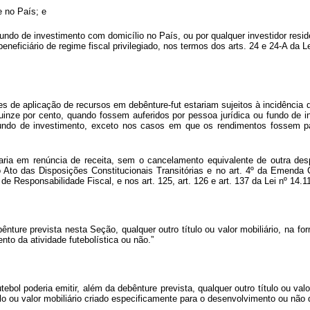
e no País; e
fundo de investimento com domicílio no País, ou por qualquer investidor reside
eficiário de regime fiscal privilegiado, nos termos dos arts. 24 e 24-A da 
tes de aplicação de recursos em debênture-fut estariam sujeitos à incidência
uinze por cento, quando fossem auferidos por pessoa jurídica ou fundo de in
u fundo de investimento, exceto nos casos em que os rendimentos fossem pag
taria em renúncia de receita, sem o cancelamento equivalente de outra d
o Ato das Disposições Constitucionais Transitórias e no art. 4º da Emenda 
de Responsabilidade Fiscal, e nos art. 125, art. 126 e art. 137 da Lei nº 14
ênture prevista nesta Seção, qualquer outro título ou valor mobiliário, na 
nto da atividade futebolística ou não.”
ebol poderia emitir, além da debênture prevista, qualquer outro título ou va
o ou valor mobiliário criado especificamente para o desenvolvimento ou não da