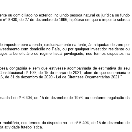
nte ou domiciliado no exterior, incluindo pessoa natural ou jurídica ou fundo
Lei nº 9.430, de 27 de dezembro de 1996, hipótese em que o imposto sobre a
 do imposto sobre a renda, exclusivamente na fonte, às alíquotas de zero por
vestimento com domicílio no País, ou por qualquer investidor residente ou
os a beneficiário de regime fiscal privilegiado, nos termos dispostos na
espesa obrigatória e sem que estivesse acompanhada de estimativa do seu
Constitucional nº 109, de 15 de março de 2021, além de que contrariaria o
.116, de 31 de dezembro de 2020 - Lei de Diretrizes Orçamentárias 2021.”
forma da Lei nº 6.404, de 15 de dezembro de 1976, ou conforme regulação da
lor mobiliário, nos termos do disposto na Lei nº 6.404, de 15 de dezembro de
 atividade futebolística.