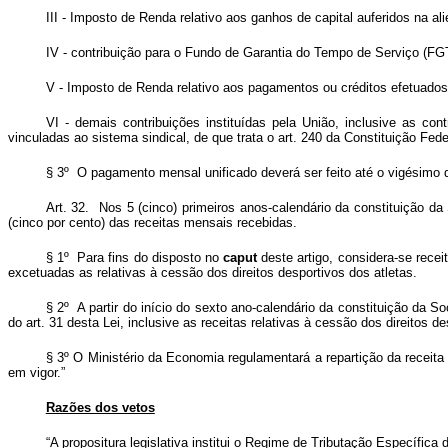
III - Imposto de Renda relativo aos ganhos de capital auferidos na al
IV - contribuição para o Fundo de Garantia do Tempo de Serviço (FG
V - Imposto de Renda relativo aos pagamentos ou créditos efetuados 
VI - demais contribuições instituídas pela União, inclusive as co
vinculadas ao sistema sindical, de que trata o art. 240 da Constituição Fed
§ 3º O pagamento mensal unificado deverá ser feito até o vigésimo 
Art. 32. Nos 5 (cinco) primeiros anos-calendário da constituição da
(cinco por cento) das receitas mensais recebidas.
§ 1º Para fins do disposto no
caput
deste artigo, considera-se recei
excetuadas as relativas à cessão dos direitos desportivos dos atletas.
§ 2º A partir do início do sexto ano-calendário da constituição da S
do art. 31 desta Lei, inclusive as receitas relativas à cessão dos direitos de
§ 3º O Ministério da Economia regulamentará a repartição da receita tr
em vigor.”
Razões dos vetos
“A propositura legislativa institui o Regime de Tributação Específica