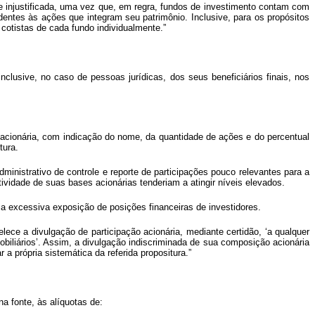
a e injustificada, uma vez que, em regra, fundos de investimento contam com
ondentes às ações que integram seu patrimônio. Inclusive, para os propósitos
cotistas de cada fundo individualmente.”
clusive, no caso de pessoas jurídicas, dos seus beneficiários finais, nos
 acionária, com indicação do nome, da quantidade de ações e do percentual
tura.
ministrativo de controle e reporte de participações pouco relevantes para a
vidade de suas bases acionárias tenderiam a atingir níveis elevados.
a excessiva exposição de posições financeiras de investidores.
ece a divulgação de participação acionária, mediante certidão, ‘a qualquer
biliários’. Assim, a divulgação indiscriminada de sua composição acionária
a própria sistemática da referida propositura.”
a fonte, às alíquotas de: