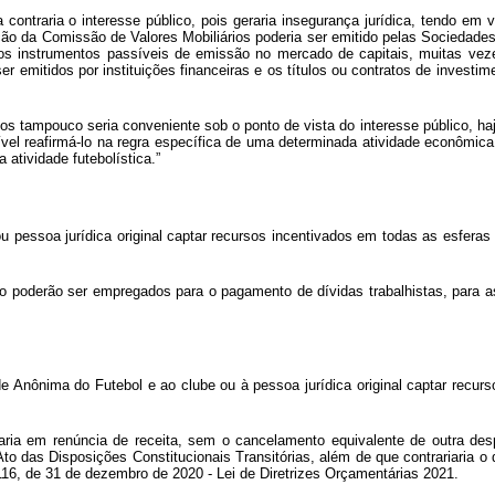
ntraria o interesse público, pois geraria insegurança jurídica, tendo em vi
ção da Comissão de Valores Mobiliários poderia ser emitido pelas Sociedades
os instrumentos passíveis de emissão no mercado de capitais, muitas vezes
emitidos por instituições financeiras e os títulos ou contratos de investime
 tampouco seria conveniente sob o ponto de vista do interesse público, haja
vel reafirmá-lo na regra específica de uma determinada atividade econômica
 atividade futebolística.”
 pessoa jurídica original captar recursos incentivados em todas as esferas
o poderão ser empregados para o pagamento de dívidas trabalhistas, para as 
ade Anônima do Futebol e ao clube ou à pessoa jurídica original captar recu
taria em renúncia de receita, sem o cancelamento equivalente de outra d
Ato das Disposições Constitucionais Transitórias, além de que contrariaria o
4.116, de 31 de dezembro de 2020 - Lei de Diretrizes Orçamentárias 2021.