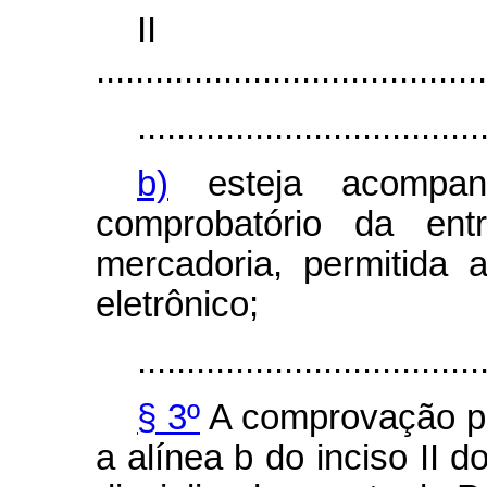
I
........................................
...................................
b)
esteja acompan
comprobatório da en
mercadoria, permitida
eletrônico;
...................................
§ 3º
A comprovação por
a alínea b do inciso II d