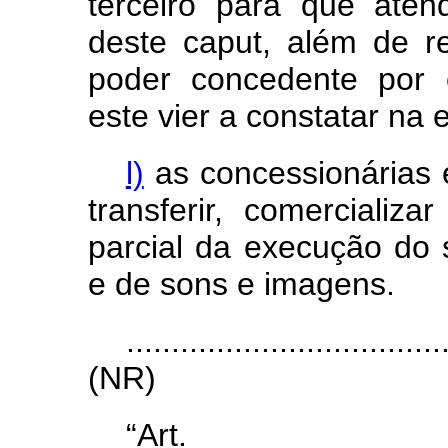
terceiro para que aten
deste caput, além de r
poder concedente por e
este vier a constatar n
l)
as concessionárias 
transferir, comercializ
parcial da execução do 
e de sons e imagens.
...................................
(NR)
“Art