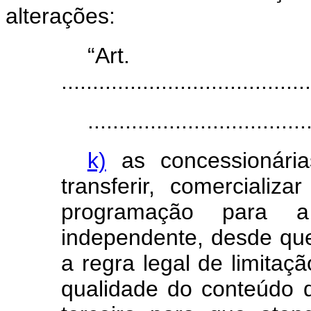
alterações:
“Ar
........................................
...................................
k)
as concessionária
transferir, comerciali
programação para a
independente, desde qu
a regra legal de limitaç
qualidade do conteúdo 