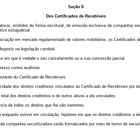
Seção II
Dos Certificados de Recebíveis
nativos, emitidos de forma escritural, de emissão exclusiva de companhia s
ivo extrajudicial.
ciação em mercado regulamentado de valores mobiliários, os Certificados de
disposto na legislação cambial.
tese em que é vedado o seu cancelamento ou a sua concessão parcial.
resso contra avalistas.
tante do Certificado de Recebíveis.
idade dos direitos creditórios vinculados ao Certificado de Recebíveis por el
tal dos direitos creditórios e de outros ativos a ele vinculados.
ncia de todos os direitos que lhe são inerentes.
 enquanto estiver em circulação, hipótese em que os direitos creditórios a
 da companhia securitizadora serão formalizados por meio de termo de securi