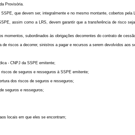
a Provisória.
ela SSPE, que devem ser, integralmente e no mesmo montante, cobertos pela 
 SSPE, assim como a LRS, devem garantir que a transferência de risco seja
s os momentos, subordinados às obrigações decorrentes do contrato de cessã
 de riscos a decorrer, sinistros a pagar e recursos a serem devolvidos aos se
ídica - CNPJ da SSPE emitente;
s riscos de seguros e resseguros à SSPE emitente;
bertura dos riscos de seguros e resseguros;
 de seguros e resseguros;
o aos locais em que eles se encontram;