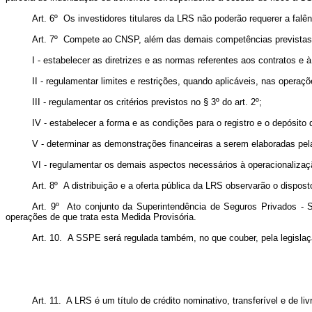
Art. 6º Os investidores titulares da LRS não poderão requerer a falê
Art. 7º Compete ao CNSP, além das demais competências previstas 
I - estabelecer as diretrizes e as normas referentes aos contratos 
II - regulamentar limites e restrições, quando aplicáveis, nas operaç
III - regulamentar os critérios previstos no § 3º do art. 2º;
IV - estabelecer a forma e as condições para o registro e o depósito
V - determinar as demonstrações financeiras a serem elaboradas pela
VI - regulamentar os demais aspectos necessários à operacionalizaç
Art. 8º A distribuição e a oferta pública da LRS observarão o dispo
Art. 9º Ato conjunto da Superintendência de Seguros Privados - Su
operações de que trata esta Medida Provisória.
Art. 10. A SSPE será regulada também, no que couber, pela legislaç
Art. 11. A LRS é um título de crédito nominativo, transferível e de 