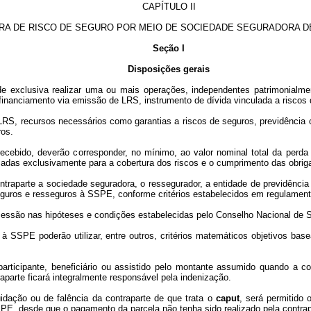
CAPÍTULO II
TRA DE RISCO DE SEGURO POR MEIO DE SOCIEDADE SEGURADORA D
Seção I
Disposições gerais
 exclusiva realizar uma ou mais operações, independentes patrimonialmen
financiamento via emissão de LRS, instrumento de dívida vinculada a riscos
RS, recursos necessários como garantias a riscos de seguros, previdência 
ros.
ecebido, deverão corresponder, no mínimo, ao valor nominal total da perda
zadas exclusivamente para a cobertura dos riscos e o cumprimento das obri
ntraparte a sociedade seguradora, o ressegurador, a entidade de previdênci
seguros e resseguros à SSPE, conforme critérios estabelecidos em regulament
cessão nas hipóteses e condições estabelecidas pelo Conselho Nacional de 
 SSPE poderão utilizar, entre outros, critérios matemáticos objetivos bas
ticipante, beneficiário ou assistido pelo montante assumido quando a con
parte ficará integralmente responsável pela indenização.
uidação ou de falência da contraparte de que trata o
caput
, será permitido 
PE, desde que o pagamento da parcela não tenha sido realizado pela contrap