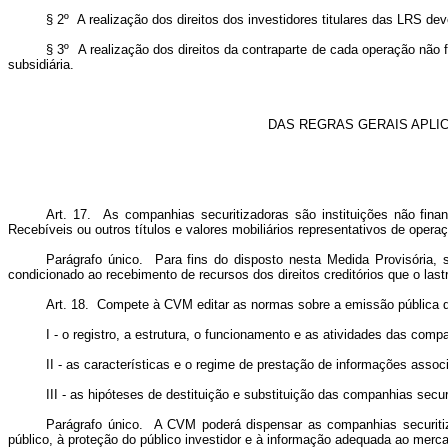
§ 2º A realização dos direitos dos investidores titulares das LRS de
§ 3º A realização dos direitos da contraparte de cada operação não 
subsidiária.
DAS REGRAS GERAIS APLIC
Art. 17. As companhias securitizadoras são instituições não finan
Recebíveis ou outros títulos e valores mobiliários representativos de opera
Parágrafo único. Para fins do disposto nesta Medida Provisória, 
condicionado ao recebimento de recursos dos direitos creditórios que o last
Art. 18. Compete à CVM editar as normas sobre a emissão pública de C
I - o registro, a estrutura, o funcionamento e as atividades das comp
II - as características e o regime de prestação de informações asso
III - as hipóteses de destituição e substituição das companhias secur
Parágrafo único. A CVM poderá dispensar as companhias securitiz
público, à proteção do público investidor e à informação adequada ao merca