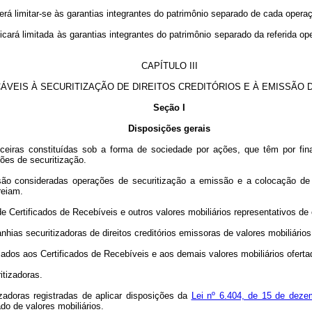
verá limitar-se às garantias integrantes do patrimônio separado de cada opera
ficará limitada às garantias integrantes do patrimônio separado da referida
CAPÍTULO III
ÁVEIS À SECURITIZAÇÃO DE DIREITOS CREDITÓRIOS E À EMISSÃO 
Seção I
Disposições gerais
ceiras constituídas sob a forma de sociedade por ações, que têm por final
ções de securitização.
são consideradas operações de securitização a emissão e a colocação de v
reiam.
ertificados de Recebíveis e outros valores mobiliários representativos de op
anhias securitizadoras de direitos creditórios emissoras de valores mobiliário
ciados aos Certificados de Recebíveis e aos demais valores mobiliários ofert
itizadoras.
adoras registradas de aplicar disposições da
Lei nº 6.404, de 15 de deze
do de valores mobiliários.