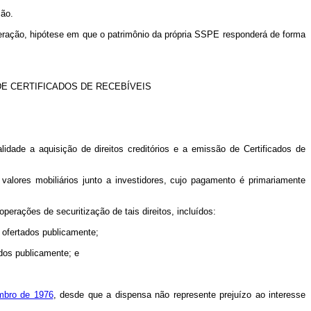
ção.
 operação, hipótese em que o patrimônio da própria SSPE responderá de forma
DE CERTIFICADOS DE RECEBÍVEIS
idade a aquisição de direitos creditórios e a emissão de Certificados de
alores mobiliários junto a investidores, cujo pagamento é primariamente
erações de securitização de tais direitos, incluídos:
s ofertados publicamente;
ados publicamente; e
mbro de 1976
, desde que a dispensa não represente prejuízo ao interesse