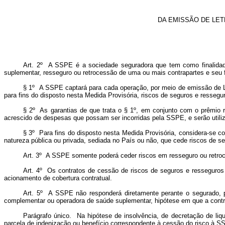
DA EMISSÃO DE LE
Art. 2º A SSPE é a sociedade seguradora que tem como finalidade
suplementar, resseguro ou retrocessão de uma ou mais contrapartes e seu 
§ 1º A SSPE captará para cada operação, por meio de emissão de L
para fins do disposto nesta Medida Provisória, riscos de seguros e ressegu
§ 2º As garantias de que trata o § 1º, em conjunto com o prêmio r
acrescido de despesas que possam ser incorridas pela SSPE, e serão utili
§ 3º Para fins do disposto nesta Medida Provisória, considera-se co
natureza pública ou privada, sediada no País ou não, que cede riscos de 
Art. 3º A SSPE somente poderá ceder riscos em resseguro ou retro
Art. 4º Os contratos de cessão de riscos de seguros e resseguros à
acionamento de cobertura contratual.
Art. 5º A SSPE não responderá diretamente perante o segurado, par
complementar ou operadora de saúde suplementar, hipótese em que a contra
Parágrafo único. Na hipótese de insolvência, de decretação de liq
parcela de indenização ou benefício correspondente à cessão do risco à SS