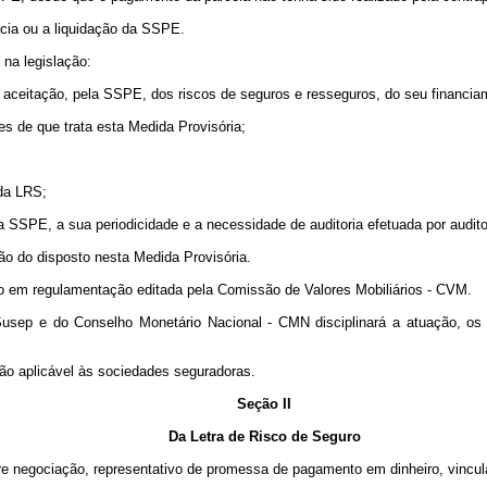
ncia ou a liquidação da SSPE.
na legislação:
e à aceitação, pela SSPE, dos riscos de seguros e resseguros, do seu finan
ões de que trata esta Medida Provisória;
 da LRS;
 SSPE, a sua periodicidade e a necessidade de auditoria efetuada por audit
ão do disposto nesta Medida Provisória.
sto em regulamentação editada pela Comissão de Valores Mobiliários - CVM.
sep e do Conselho Monetário Nacional - CMN disciplinará a atuação, os re
ão aplicável às sociedades seguradoras.
Seção II
Da Letra de Risco de Seguro
livre negociação, representativo de promessa de pagamento em dinheiro, vincu