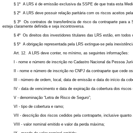
§ 1º A LRS é de emissão exclusiva da SSPE de que trata esta Medid
§ 2º A LRS deve possuir relação paritária com os riscos aceitos p
§ 3º Os contratos de transferência de risco da contraparte para a
esteja claramente definida e seja incontroversa.
§ 4º Os direitos dos investidores titulares das LRS estão, em todo
§ 5º A obrigação representada pela LRS extingue-se pela inexistência
Art. 12. A LRS deve conter, no mínimo, as seguintes informações:
I - nome e número de inscrição no Cadastro Nacional da Pessoa Jur
II - nome e número de inscrição no CNPJ da contraparte que cede o
III - número de ordem, local, data de emissão e data do início da co
IV - data de vencimento e data de expiração da cobertura dos riscos
V - denominação “Letra de Risco de Seguro”;
VI - tipo de cobertura e ramo;
VII - descrição dos riscos cedidos pela contraparte, inclusive quant
VIII - valor nominal emitido e valor da perda máxima;