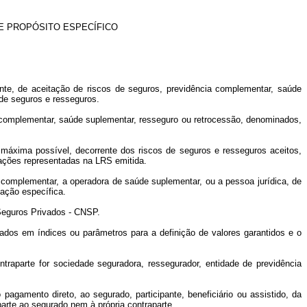
E PROPÓSITO ESPECÍFICO
te, de aceitação de riscos de seguros, previdência complementar, saúde
 de seguros e resseguros.
complementar, saúde suplementar, resseguro ou retrocessão, denominados,
 máxima possível, decorrente dos riscos de seguros e resseguros aceitos,
gações representadas na LRS emitida.
a complementar, a operadora de saúde suplementar, ou a pessoa jurídica, de
ação específica.
Seguros Privados - CNSP.
eados em índices ou parâmetros para a definição de valores garantidos e o
traparte for sociedade seguradora, ressegurador, entidade de previdência
o pagamento direto, ao segurado, participante, beneficiário ou assistido, da
arte ao segurado nem à própria contraparte.