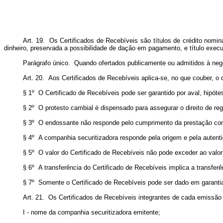
Art. 19. Os Certificados de Recebíveis são títulos de crédito nomi
dinheiro, preservada a possibilidade de dação em pagamento, e título execut
Parágrafo único. Quando ofertados publicamente ou admitidos à nego
Art. 20. Aos Certificados de Recebíveis aplica-se, no que couber, o 
§ 1º O Certificado de Recebíveis pode ser garantido por aval, hipó
§ 2º O protesto cambial é dispensado para assegurar o direito de reg
§ 3º O endossante não responde pelo cumprimento da prestação cons
§ 4º A companhia securitizadora responde pela origem e pela autentic
§ 5º O valor do Certificado de Recebíveis não pode exceder ao valor to
§ 6º A transferência do Certificado de Recebíveis implica a transferê
§ 7º Somente o Certificado de Recebíveis pode ser dado em garantia
Art. 21. Os Certificados de Recebíveis integrantes de cada emissão
I - nome da companhia securitizadora emitente;