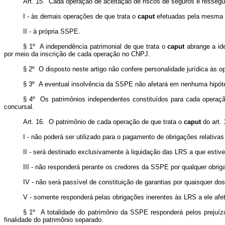
Art. 15. Cada operação de aceitação de riscos de seguros e ressegu
I - às demais operações de que trata o
caput
efetuadas pela mesma
II - à própria SSPE.
§ 1º A independência patrimonial de que trata o
caput
abrange a ide
por meio da inscrição de cada operação no CNPJ.
§ 2º O disposto neste artigo não confere personalidade jurídica às 
§ 3º A eventual insolvência da SSPE não afetará em nenhuma hipóte
§ 4º Os patrimônios independentes constituídos para cada operação
concursal.
Art. 16. O patrimônio de cada operação de que trata o
caput
do art.
I - não poderá ser utilizado para o pagamento de obrigações relativ
II - será destinado exclusivamente à liquidação das LRS a que estive
III - não responderá perante os credores da SSPE por qualquer obrig
IV - não será passível de constituição de garantias por quaisquer do
V - somente responderá pelas obrigações inerentes às LRS a ele afe
§ 1º A totalidade do patrimônio da SSPE responderá pelos prejuízo
finalidade do patrimônio separado.