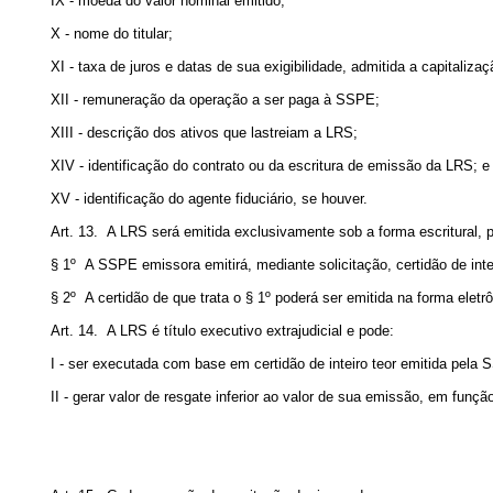
IX - moeda do valor nominal emitido;
X - nome do titular;
XI - taxa de juros e datas de sua exigibilidade, admitida a capitalizaç
XII - remuneração da operação a ser paga à SSPE;
XIII - descrição dos ativos que lastreiam a LRS;
XIV - identificação do contrato ou da escritura de emissão da LRS; e
XV - identificação do agente fiduciário, se houver.
Art. 13. A LRS será emitida exclusivamente sob a forma escritural
§ 1º A SSPE emissora emitirá, mediante solicitação, certidão de inteir
§ 2º A certidão de que trata o § 1º poderá ser emitida na forma elet
Art. 14. A LRS é título executivo extrajudicial e pode:
I - ser executada com base em certidão de inteiro teor emitida pela
II - gerar valor de resgate inferior ao valor de sua emissão, em fun