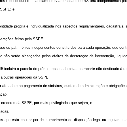
ros e consequente financiamento via emissão de LRS terá independência pat
 SSPE; e
ntidade própria e individualizada nos aspectos regulamentares, cadastrais, 
operações feitas pela SSPE.
se os patrimônios independentes constituídos para cada operação, que cont
 não serão alcançados pelos efeitos da decretação de intervenção, liquid
 15 incluirá a parcela do prêmio repassado pela contraparte não destinado à
as a outras operações da SSPE;
r afetado e ao pagamento de sinistros, custos de administração e obrigações 
ação;
s credores da SSPE, por mais privilegiados que sejam; e
tadas.
s que esta causar por descumprimento de disposição legal ou regulamentar,