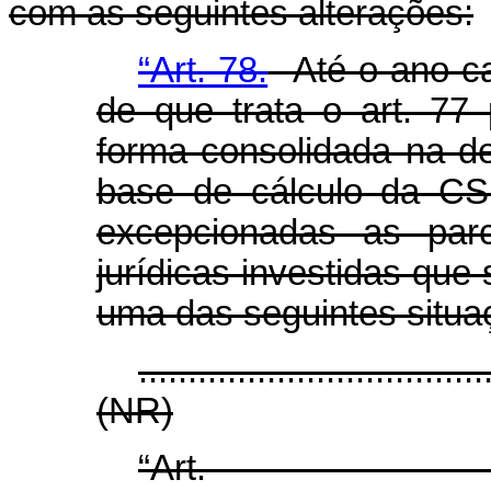
com as seguintes alterações:
“Art. 78.
Até o ano-ca
de que trata o art. 77
forma consolidada na de
base de cálculo da CSL
excepcionadas as parc
jurídicas investidas qu
uma das seguintes situa
...................................
(NR)
“Ar