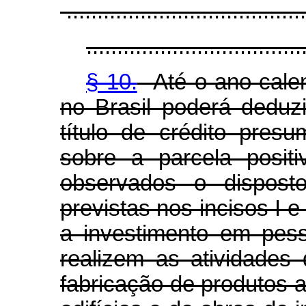
.......................................
...................................
§ 10.
Até o ano-calen
no Brasil poderá deduz
título de crédito pres
sobre a parcela posit
observados o dispos
previstas nos incisos I e
a investimento em pess
realizem as atividades
fabricação de produtos a