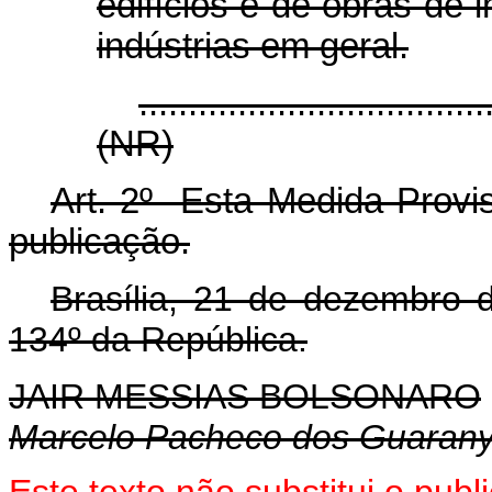
edifícios e de obras de 
indústrias em geral.
...................................
(NR)
Art. 2º Esta Medida Provis
publicação.
Brasília, 21 de dezembro 
134º da República.
JAIR MESSIAS BOLSONARO
Marcelo Pacheco dos Guaran