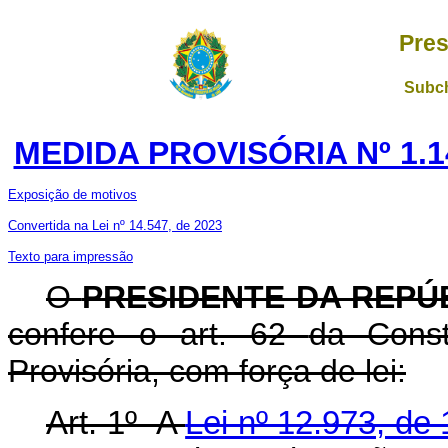
Pres
Subch
MEDIDA PROVISÓRIA Nº 1.1
Exposição de motivos
Convertida na Lei nº 14.547, de 2023
Texto para impressão
O
PRESIDENTE DA REPÚ
confere o art. 62
da Const
Provisória, com força de lei:
Art. 1º A
Lei nº 12.973, de