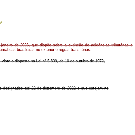
s
 janeiro de 2023, que dispõe sobre a extinção de adidâncias tributárias e
máticas brasileiras no exterior e regras transitórias.
em vista o disposto na Lei nº 5.809, de 10 de outubro de 1972,
ros designados até 22 de dezembro de 2022 e que estejam no