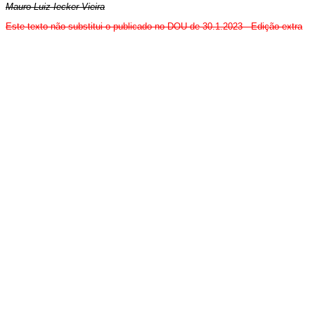
Mauro Luiz Iecker Vieira
Este texto não substitui o publicado no DOU de 30.1.2023 - Edição extra