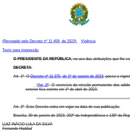
(Revogado pelo Decreto nº 11.459, de 2023)
Vigência
Texto para impressão
O PRESIDENTE DA REPÚBLICA
, no uso das atribuições que lhe co
DECRETA
:
Art. 1º O
Decreto nº 11.375, de 1º de janeiro de 2023
, passa a vigor
“Art. 2º
O exercício da missão permanente dos adidos t
exterior fica extinto em 1º de abril de 2023.
..............................................................................
Art. 2º Este Decreto entra em vigor na data de sua publicação.
Brasília, 30 de janeiro de 2023; 202º da Independência e 135º da Rep
LUIZ INÁCIO LULA DA SILVA
Fernando Haddad