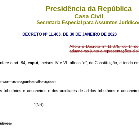
Presidência da República
Casa Civil
Secretaria Especial para Assuntos Jurídico
DECRETO Nº 11.403, DE 30 DE JANEIRO DE 2023
Altera o Decreto nº 11.375, de 1º de
aduaneiras junto a representações diplo
nfere o art. 84,
caput
, incisos IV e VI, alínea “a”, da Constituição, e tendo 
ar com as seguintes alterações:
ributários e aduaneiros e dos auxiliares de adidos tributários e aduanei
..............................”(NR)
ública.