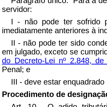
Parágrafo único. Para a de
servidor:
I - não pode ter sofrido 
imediatamente anteriores à in
II - não pode ter sido con
em julgado, exceto se cumprid
do Decreto-Lei nº 2.848, d
Penal; e
III - deve estar enquadrado 
Procedimento de designaçã
Art. 10. O adido tributár