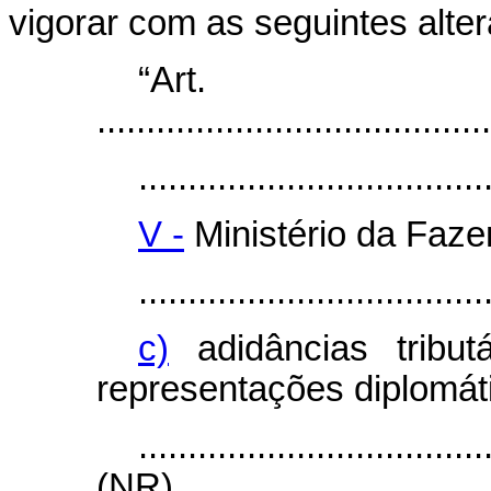
vigorar com as seguintes alte
“Ar
........................................
...................................
V -
Ministério da Faze
...................................
c)
adidâncias tribut
representações diplomáti
...................................
(NR)