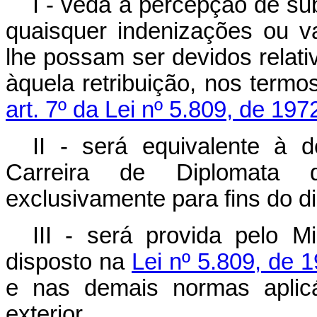
I - veda a percepção de sub
quaisquer indenizações ou 
lhe possam ser devidos relati
àquela retribuição, nos term
art. 7º da Lei nº 5.809, de 197
II - será equivalente à 
Carreira de Diplomata do
exclusivamente para fins do d
III - será provida pelo M
disposto na
Lei nº 5.809, de 
e nas demais normas aplicá
exterior.