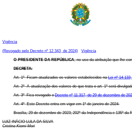
Vigência
(Revogado pelo Decreto nº 12.343, de 2024)
Vigência
O PRESIDENTE DA REPÚBLICA
, n
o
uso da atribuição que lhe conf
DECRETA:
Art.
1º Ficam
atualizados
os
valores
estabelecidos
na
Lei
nº
14.133,
Art. 2º A
atualização dos valores de que trata o art. 1º será divulg
Art.
3º
Fica
revogado
o
Decreto
nº
11.317,
de
29
de
dezembro
de
202
Art. 4º Este Decreto entra em vigor em 1º de janeiro de 2024.
Brasília,
29 de dezembro de
2023;
202º
da
Independência
e
135º
da
R
LUIZ INÁCIO LULA DA SILVA
Cristina Kiomi Mori