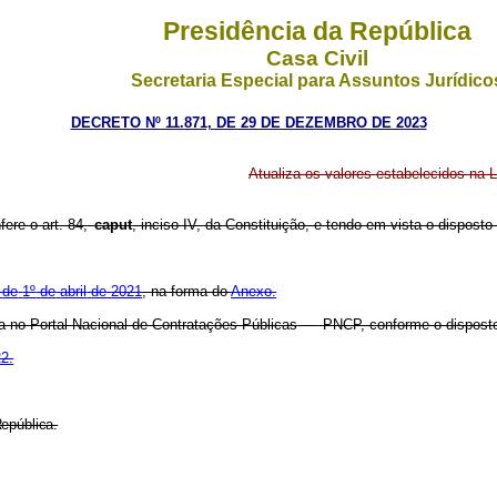
Presidência da República
Casa Civil
Secretaria Especial para Assuntos Jurídico
DECRETO Nº 11.871, DE 29 DE DEZEMBRO DE 2023
Atualiza os valores estabelecidos na L
ere o art. 84,
caput
, inciso IV, da Constituição, e tendo em vista o disposto 
de
1º
de
abril
de
2021
,
na forma do
Anexo.
ada no Portal Nacional de Contratações Públicas
-
PNCP, conforme o dispost
2.
epública.