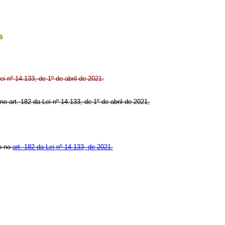
s
ei nº 14.133, de 1º de abril de 2021.
no art. 182 da Lei nº 14.133, de 1º de abril de 2021,
o no
art. 182 da Lei nº 14.133, de 2021.