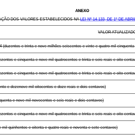
ANEXO
AÇÃO
DOS
VALORES
ESTABELECIDOS
NA
LEI Nº 14.133, DE 1º DE ABRI
VALOR ATUALIZAD
 (duzentos e trinta e nove milhões seiscentos e vinte e quatro mil cinquenta 
ezentos e cinquenta e nove mil quatrocentos e trinta e seis reais e oito centa
ezentos e cinquenta e nove mil quatrocentos e trinta e seis reais e oito centa
nto e dezenove mil oitocentos e doze reais e dois centavos)
quenta e nove mil novecentos e seis reais e dois centavos)
ezentos e cinquenta e nove mil quatrocentos e trinta e seis reais e oito centa
 mil quinhentos e oitenta e quatro reais e noventa e sete centavos)