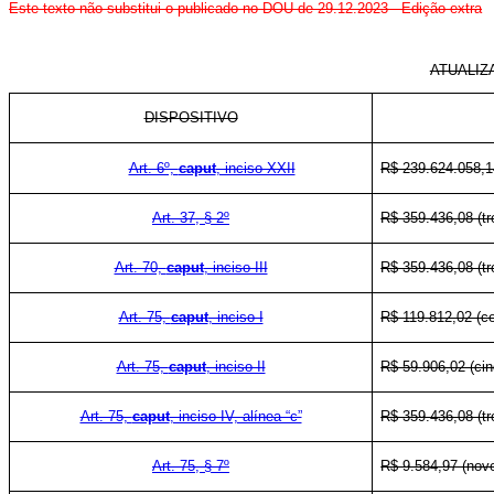
Este texto não substitui o publicado no DOU de 29.12.2023 - Edição extra
ATUALIZ
DISPOSITIVO
Art. 6º,
caput
, inciso XXII
R$ 239.624.058,14
Art. 37, § 2º
R$ 359.436,08 (tr
Art. 70,
caput
, inciso III
R$ 359.436,08 (tr
Art. 75,
caput
, inciso I
R$ 119.812,02 (ce
Art. 75,
caput
, inciso II
R$ 59.906,02 (cin
Art. 75,
caput
, inciso IV, alínea “c”
R$ 359.436,08 (tr
Art. 75, § 7º
R$ 9.584,97 (nove