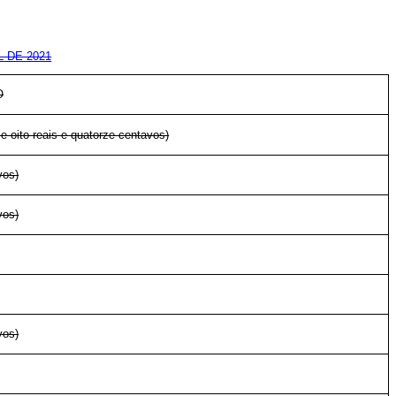
L DE 2021
O
e oito reais e quatorze centavos)
vos)
vos)
vos)