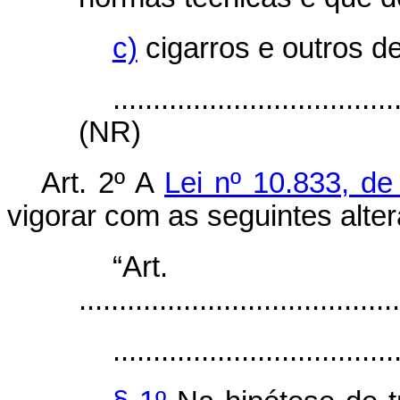
c)
cigarros e outros d
...................................
(NR)
Art. 2º A
Lei nº 10.833, d
vigorar com as seguintes alte
“Ar
........................................
...................................