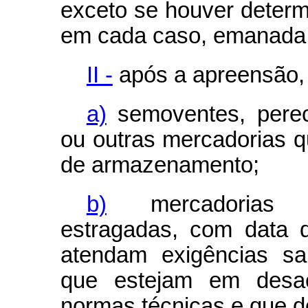
exceto se houver determ
em cada caso, emanada d
II -
após a apreensão, 
a)
semoventes, perecí
ou outras mercadorias q
de armazenamento;
b)
mercadorias det
estragadas, com data 
atendam exigências sa
que estejam em desa
normas técnicas e que d