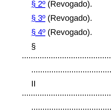
§ 2º
(Revogado).
§ 3º
(Revogado).
§ 4º
(Revogado).
§
........................................
...................................
I
........................................
...................................