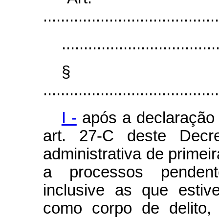
........................................
...................................
§
........................................
I -
após a declaração d
art. 27-C deste Decr
administrativa de primeir
a processos pendente
inclusive as que estiv
como corpo de delito,