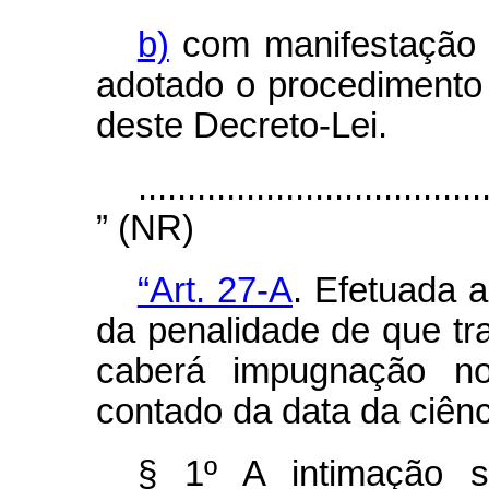
b)
com manifestação c
adotado o procedimento 
deste Decreto-Lei.
...................................
” (NR)
“Art. 27-A
. Efetuada a
da penalidade de que tra
caberá impugnação no
contado da data da ciênc
§ 1º A intimação s