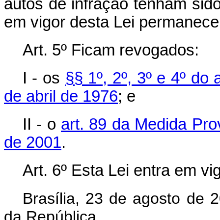
autos de infração tenham sido
em vigor desta Lei permanecerá
Art. 5º Ficam revogados:
I - os
§§ 1º, 2º, 3º e 4º do 
de abril de 1976
; e
II - o
art. 89 da Medida Pro
de 2001
.
Art. 6º Esta Lei entra em v
Brasília, 23 de agosto de 
da República.