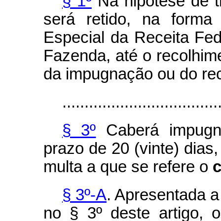
§ 1º
Na hipótese de tr
será retido, na forma 
Especial da Receita Fede
Fazenda, até o recolhim
da impugnação ou do re
...................................
§ 3º
Caberá impugna
prazo de 20 (vinte) dias
multa a que se refere o
§ 3º-A
. Apresentada a
no § 3º deste artigo,