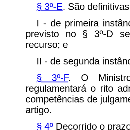
§ 3º-E
. São definitiva
I - de primeira instâ
previsto no § 3º-D se
recurso; e
II - de segunda instânc
§ 3º-F
. O Minist
regulamentará o rito ad
competências de julgame
artigo.
§ 4º
Decorrido o prazo