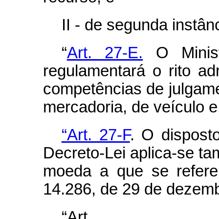
II - de segunda instânc
“
Art. 27-E.
O Minist
regulamentará o rito ad
competências de julgam
mercadoria, de veículo 
“Art. 27-F
. O dispost
Decreto-Lei aplica-se t
moeda a que se refere
14.286, de 29 de dezemb
“Ar