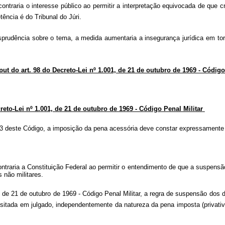
 contraria o interesse público ao permitir a interpretação equivocada de que 
ência é do Tribunal do Júri.
isprudência sobre o tema, a medida aumentaria a insegurança jurídica em torn
put do art. 98 do Decreto-Lei nº 1.001, de 21 de outubro de 1969 - Código
creto-Lei nº 1.001, de 21 de outubro de 1969 - Código Penal Militar
03 deste Código, a imposição da pena acessória deve constar expressamente 
ontraria a Constituição Federal ao permitir o entendimento de que a suspensã
 não militares.
 de 21 de outubro de 1969 - Código Penal Militar, a regra de suspensão dos dir
itada em julgado, independentemente da natureza da pena imposta (privativa 