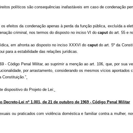
ireitos políticos são consequências inafastáveis em caso de condenação pena
 os efeitos da condenação apenas à perda da função pública, excluída a eleti
denação criminal, nos termos do disposto no inciso VI do
caput
do art. 55 e no
rídica, em afronta ao disposto no inciso XXXVI do
caput
do art. 5º da Consti
bui para a estabilidade das relações jurídicas.
69 - Código Penal Militar, ao suprimir a menção ao art. 106, que, por sua v
itucionalidade, por arrastamento, considerando os mesmos vícios apontados 
a Constituição.”
e dispositivo do Projeto de Lei:
 do Decreto-Lei nº 1.001, de 21 de outubro de 1969 - Código Penal Militar
exuais ou praticados com violência doméstica e familiar contra a mulher, n