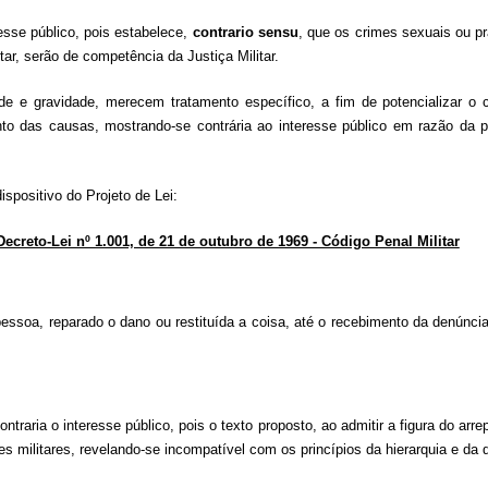
resse público, pois estabelece,
contrario sensu
, que os crimes sexuais ou pr
tar, serão de competência da Justiça Militar.
de e gravidade, merecem tratamento específico, a fim de potencializar o c
to das causas, mostrando-se contrária ao interesse público em razão da 
ispositivo do Projeto de Lei:
 Decreto-Lei nº 1.001, de 21 de outubro de 1969 - Código Penal Militar
soa, reparado o dano ou restituída a coisa, até o recebimento da denúncia, 
ntraria o interesse público, pois o texto proposto, ao admitir a figura do arr
 militares, revelando-se incompatível com os princípios da hierarquia e da d