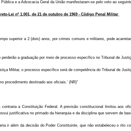
 Pública e a Advocacia Geral da União manifestaram-se pelo veto ao seguinte 
creto-Lei nº 1.001, de 21 de outubro de 1969 - Código Penal Militar
empo superior a 2 (dois) anos, por crimes comuns e militares, pode acarreta
perderão a graduação por meio de processo específico no Tribunal de Justiça
iça Militar, o processo específico será de competência do Tribunal de Justi
mo procedimento destinado aos oficiais.’ (NR)”
contraria a Constituição Federal. A previsão constitucional limitou aos of
ssui justificativa no primado da hierarquia e da disciplina que servem de base
deria ir além da decisão do Poder Constituinte, que não estabeleceu o rito 