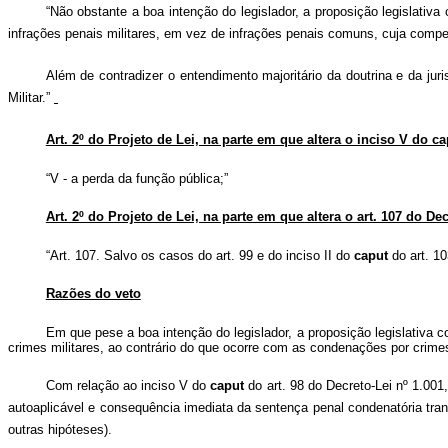
“Não obstante a boa intenção do legislador, a proposição legislativa
infrações penais militares, em vez de infrações penais comuns, cuja compet
Além de contradizer o entendimento majoritário da doutrina e da jur
Militar.”
Art. 2º do Projeto de Lei, na parte em que altera o inciso V do ca
“V - a perda da função pública;”
Art. 2º do Projeto de Lei, na parte em que altera o art. 107 do De
“Art. 107. Salvo os casos do art. 99 e do inciso II do
caput
do art. 1
Razões do veto
Em que pese a boa intenção do legislador, a proposição legislativa c
crimes militares, ao contrário do que ocorre com as condenações por crimes
Com relação ao inciso V do
caput
do art. 98 do Decreto-Lei nº 1.001,
autoaplicável e consequência imediata da sentença penal condenatória trans
outras hipóteses).