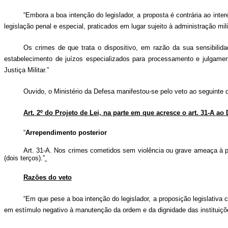
“Embora a boa intenção do legislador, a proposta é contrária ao inte
legislação penal e especial, praticados em lugar sujeito à administração mili
Os crimes de que trata o dispositivo, em razão da sua sensibilida
estabelecimento de juízos especializados para processamento e julgamen
Justiça Militar.”
Ouvido, o Ministério da Defesa manifestou-se pelo veto ao seguinte d
Art. 2º do Projeto de Lei, na parte em que acresce o art. 31-A ao
“
Arrependimento posterior
Art. 31-A.
Nos crimes cometidos sem violência ou grave ameaça à pes
(dois terços).”
Razões do veto
“Em que pese a boa intenção do legislador, a proposição legislativa co
em estímulo negativo à manutenção da ordem e da dignidade das instituições