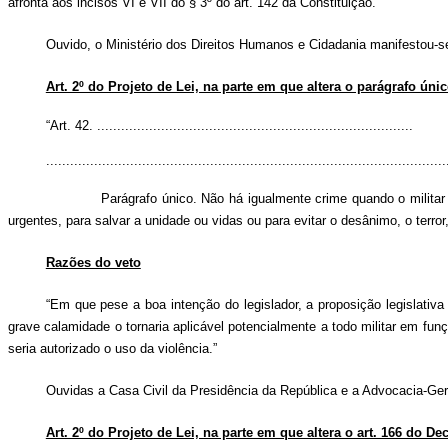
afronta aos incisos VI e VII do § 3º do art. 142 da Constituição.”
Ouvido, o Ministério dos Direitos Humanos e Cidadania manifestou-se 
Art. 2º do Projeto de Lei, na parte em que altera o parágrafo úni
“Art. 42. ...............................................................................
....................................................................................................
Parágrafo único. Não há igualmente crime quando o militar na f
urgentes, para salvar a unidade ou vidas ou para evitar o desânimo, o terro
Razões do veto
“Em que pese a boa intenção do legislador, a proposição legislativa 
grave calamidade o tornaria aplicável potencialmente a todo militar em fu
seria autorizado o uso da violência.”
Ouvidas a Casa Civil da Presidência da República e a Advocacia-Gera
Art. 2º do Projeto de Lei, na parte em que altera o art. 166 do De