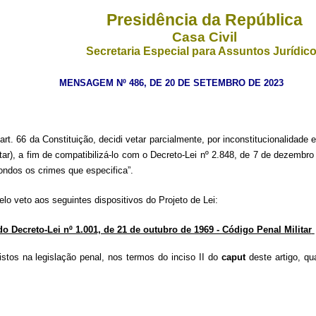
Presidência da República
Casa Civil
Secretaria Especial para Assuntos Jurídic
MENSAGEM Nº 486, DE 20 DE SETEMBRO DE 2023
. 66 da Constituição, decidi vetar parcialmente, por inconstitucionalidade e
itar), a fim de compatibilizá-lo com o Decreto-Lei nº 2.848, de 7 de dezembro
ondos os crimes que especifica”.
lo veto aos seguintes dispositivos do Projeto de Lei:
º do Decreto-Lei nº 1.001, de 21 de outubro de 1969 - Código Penal Militar
vistos na legislação penal, nos termos do inciso II do
caput
deste artigo, qu