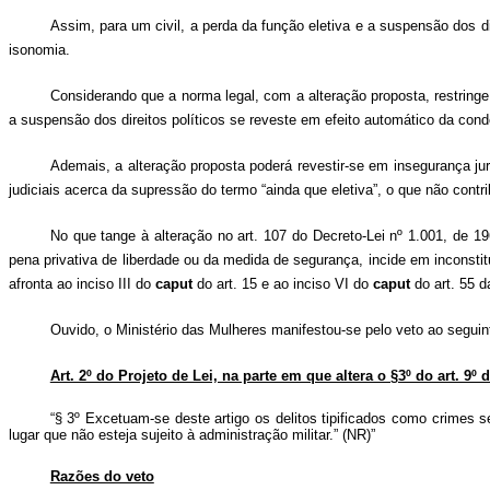
Assim, para um civil, a perda da função eletiva e a suspensão dos d
isonomia.
Considerando que a norma legal, com a alteração proposta, restringe
a suspensão dos direitos políticos se reveste em efeito automático da con
Ademais, a alteração proposta poderá revestir-se em insegurança ju
judiciais acerca da supressão do termo “ainda que eletiva”, o que não contri
No que tange à alteração no art. 107 do Decreto-Lei nº 1.001, de 19
pena privativa de liberdade ou da medida de segurança, incide em inconst
afronta ao inciso III do
caput
do art. 15 e ao inciso VI do
caput
do art. 55 d
Ouvido, o Ministério das Mulheres manifestou-se pelo veto ao seguint
Art. 2º do Projeto de Lei, na parte em que altera o §3º do art. 9º
“§ 3º Excetuam-se deste artigo os delitos tipificados como crimes s
lugar que não esteja sujeito à administração militar.” (NR)”
Razões do veto