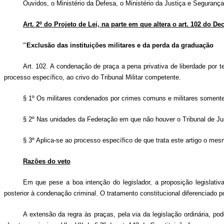
Ouvidos, o Ministério da Defesa, o Ministério da Justiça e Segurança
Art. 2º do Projeto de Lei, na parte em que altera o art. 102 do De
“‘
Exclusão das instituições militares e da perda da graduação
Art. 102. A condenação de praça a pena privativa de liberdade por t
processo específico, ao crivo do Tribunal Militar competente.
§ 1º Os militares condenados por crimes comuns e militares somente 
§ 2º Nas unidades da Federação em que não houver o Tribunal de Just
§ 3º Aplica-se ao processo específico de que trata este artigo o mes
Razões do veto
Em que pese a boa intenção do legislador, a proposição legislativa 
posterior à condenação criminal. O tratamento constitucional diferenciado po
A extensão da regra às praças, pela via da legislação ordinária, po