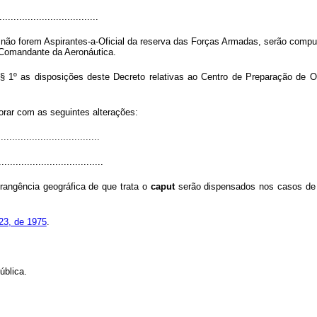
..................................
 não forem Aspirantes-a-Oficial da reserva das Forças Armadas, serão compu
 Comandante da Aeronáutica.
 § 1º as disposições deste Decreto relativas ao Centro de Preparação de
orar com as seguintes alterações:
...................................
.....................................
angência geográfica de que trata o
caput
serão dispensados nos casos de 
323, de 1975
.
pública.