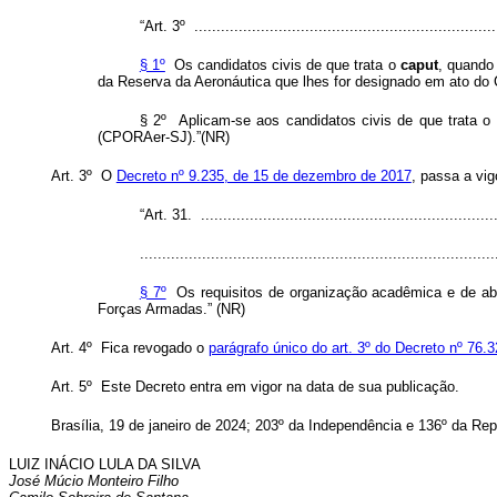
“Art. 3º .....................................................................
§ 1º
Os candidatos civis de que trata o
caput
, quando
da Reserva da Aeronáutica que lhes for designado em ato do
§ 2º Aplicam-se aos candidatos civis de que trata o
(CPORAer-SJ).”(NR)
Art. 3º O
Decreto nº 9.235, de 15 de dezembro de 2017
, passa a vig
“Art. 31. ...................................................................
................................................................................
§ 7º
Os requisitos de organização acadêmica e de abr
Forças Armadas.” (NR)
Art. 4º Fica revogado o
parágrafo único do art. 3º do Decreto nº 76.
Art. 5º Este Decreto entra em vigor na data de sua publicação.
Brasília, 19 de janeiro de 2024; 203º da Independência e 136º da Re
LUIZ INÁCIO LULA DA SILVA
José Múcio Monteiro Filho