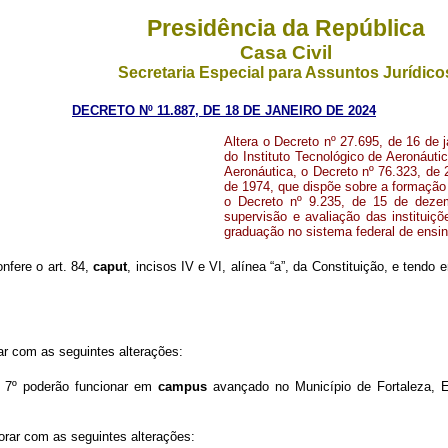
Presidência da República
Casa Civil
Secretaria Especial para Assuntos Jurídico
DECRETO Nº 11.887, DE 18 DE JANEIRO DE 2024
Altera o Decreto nº 27.695, de 16 de 
do Instituto Tecnológico de Aeronáut
Aeronáutica, o Decreto nº 76.323, de
de 1974, que dispõe sobre a formação 
o Decreto nº 9.235, de 15 de dezem
supervisão e avaliação das instituiç
graduação no sistema federal de ensin
onfere o art. 84,
caput
, incisos IV e VI, alínea “a”, da Constituição, e tendo
ar com as seguintes alterações:
. 7º poderão funcionar em
campus
avançado no Município de Fortaleza, E
orar com as seguintes alterações: