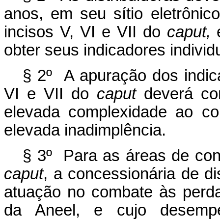
anos, em seu sítio eletrônic
incisos V, VI e VII do
caput,
e
obter seus indicadores individ
§ 2º A apuração dos indica
VI e VII do
caput
deverá con
elevada complexidade ao co
elevada inadimplência.
§ 3º Para as áreas de con
caput
, a concessionária de di
atuação no combate às perdas
da Aneel, e cujo desemp