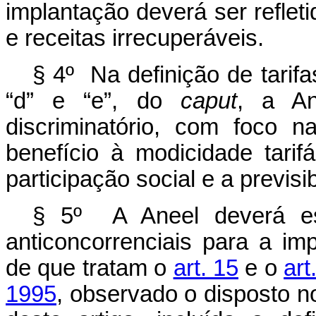
implantação deverá ser refleti
e receitas irrecuperáveis.
§ 4º Na definição de tarifa
“d” e “e”, do
caput
, a A
discriminatório, com foco 
benefício à modicidade tarif
participação social e a previsib
§ 5º A Aneel deverá es
anticoncorrenciais para a i
de que tratam o
art. 15
e o
art
1995
, observado o disposto n