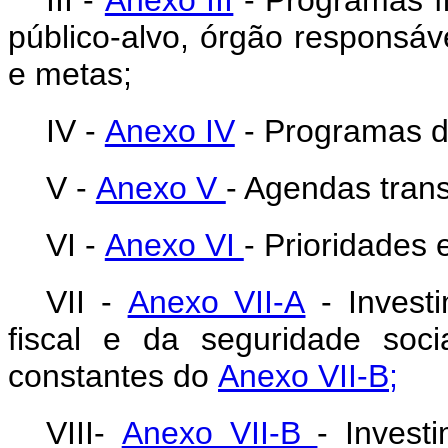
III -
Anexo III
- Programas fin
público-alvo, órgão responsáve
e metas;
IV -
Anexo IV
- Programas d
V -
Anexo V
- Agendas trans
VI -
Anexo VI
- Prioridades 
VII -
Anexo VII-A
- Invest
fiscal e da seguridade soci
constantes do
Anexo VII-B;
VIII-
Anexo VII-B
- Invest