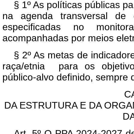
§ 1º As políticas públicas pa
na agenda transversal de 
especificadas no monit
acompanhadas por meios eletr
§ 2º As metas de indicador
raça/etnia para os objetiv
público-alvo definido, sempre 
C
DA ESTRUTURA E DA ORGA
D
Art. 5º O PPA 2024-2027 def