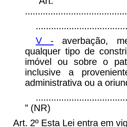
“Ar
........................................
...................................
V -
averbação, med
qualquer tipo de constri
imóvel ou sobre o patr
inclusive a provenie
administrativa ou a oriun
...................................
” (NR)
Art. 2º Esta Lei entra em v