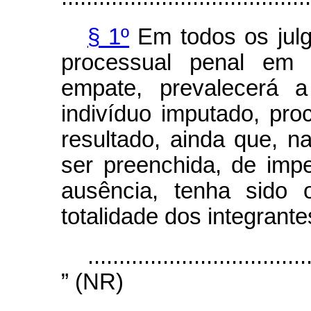
§ 1º
Em todos os jul
processual penal em 
empate, prevalecerá a
indivíduo imputado, pr
resultado, ainda que, n
ser preenchida, de imp
ausência, tenha sido
totalidade dos integrante
...................................
” (NR)