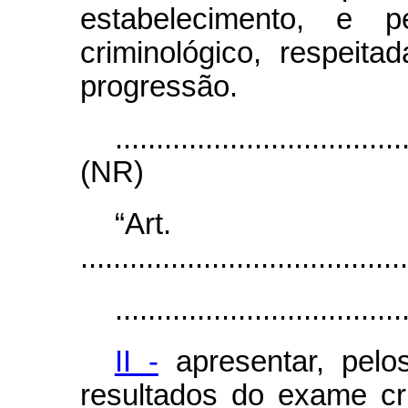
estabelecimento, e 
criminológico, respei
progressão.
...................................
(NR)
“Art
........................................
...................................
II -
apresentar, pelo
resultados do exame cri