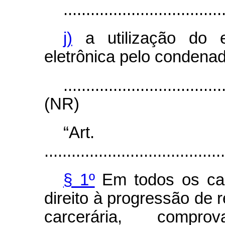
...................................
j)
a utilização do e
eletrônica pelo condenad
...................................
(NR)
“Art
........................................
§ 1º
Em todos os cas
direito à progressão de 
carcerária, compr