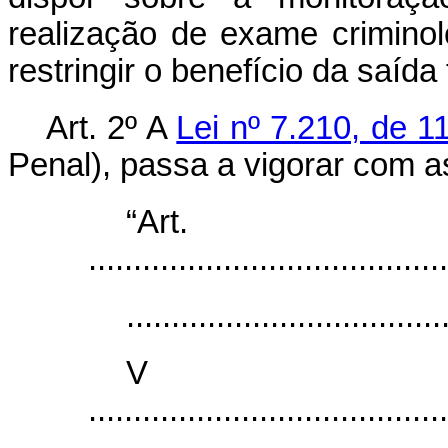
realização de exame crimino
restringir o benefício da saída
Art. 2º A
Lei nº 7.210, de 1
Penal), passa a vigorar com a
“Ar
........................................
...................................
V
........................................