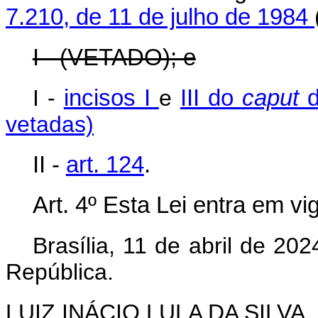
7.210, de 11 de julho de 1984
I - (VETADO); e
I -
incisos I
e
III do
caput
d
vetadas)
II -
art. 124
.
Art. 4º Esta Lei entra em v
Brasília, 11 de abril de 202
República.
LUIZ INÁCIO LULA DA SILVA