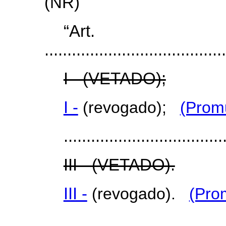
(NR)
“Art
........................................
I - (VETADO);
I -
(revogado);
(Prom
...................................
III - (VETADO).
III -
(revogado).
(Pro
...................................