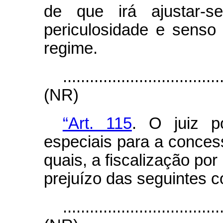
de que irá ajustar-se
periculosidade e senso
regime.
...................................
(NR)
“Art. 115
. O juiz p
especiais para a conces
quais, a fiscalização po
prejuízo das seguintes c
...................................