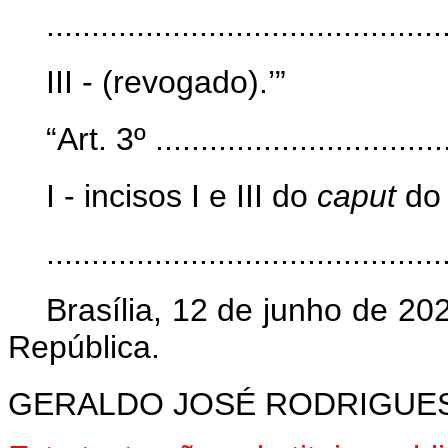
............................................
III - (revogado).’”
“Art. 3º ..................................
I - incisos I e III do
caput
do 
............................................
Brasília, 12 de junho de 2
República.
GERALDO JOSÉ RODRIGUES