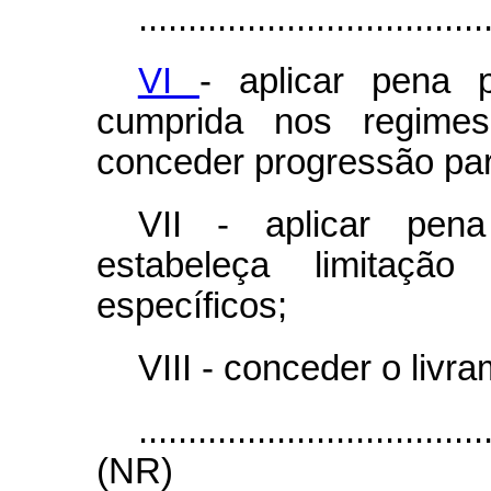
...................................
VI
- aplicar pena p
cumprida nos regimes
conceder progressão par
VII - aplicar pena
estabeleça limitaçã
específicos;
VIII - conceder o livr
...................................
(NR)