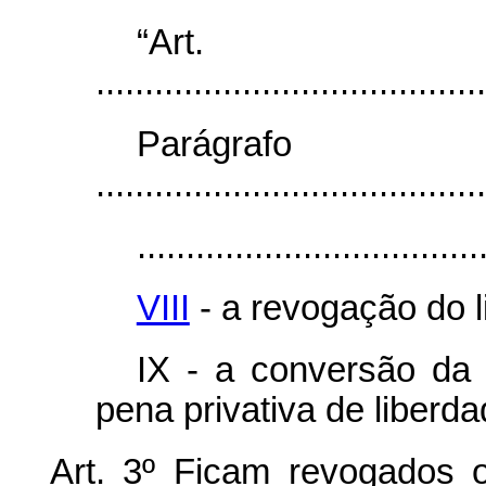
“Art.
........................................
Parágr
........................................
...................................
VIII
- a revogação do l
IX - a conversão da p
pena privativa de liberda
Art. 3º Ficam revogados 