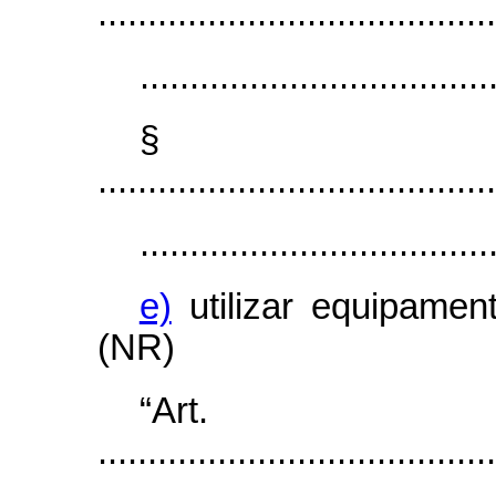
........................................
...................................
§
........................................
...................................
e)
utilizar equipament
(NR)
“Art.
........................................