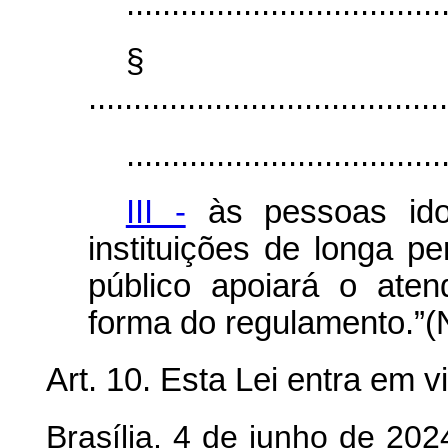
...................................
§
........................................
...................................
III -
às pessoas ido
instituições de longa p
público apoiará o aten
forma do regulamento.”
Art. 10. Esta Lei entra em v
Brasília, 4 de junho de 202