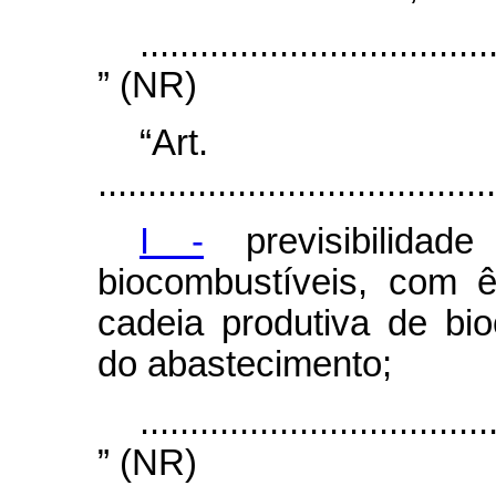
...................................
” (NR)
“Ar
........................................
I -
previsibilidad
biocombustíveis, com ê
cadeia produtiva de bi
do abastecimento;
...................................
” (NR)