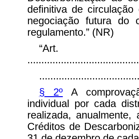
definitiva de circulaçã
negociação futura do 
regulamento.” (NR)
“Ar
........................................
...................................
§ 2º
A comprovaçã
individual por cada dis
realizada, anualmente, 
Créditos de Descarboni
31 de dezembro de cada