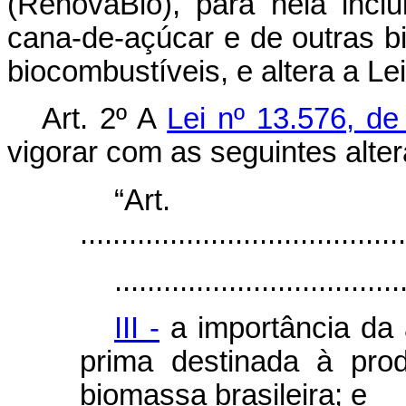
(RenovaBio), para nela incl
cana-de-açúcar e de outras 
biocombustíveis, e altera a Le
Art. 2º A
Lei nº 13.576, d
vigorar com as seguintes alte
“Ar
........................................
...................................
III -
a importância da 
prima destinada à pro
biomassa brasileira; e