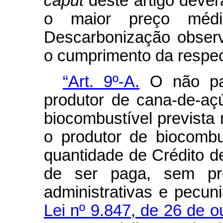
caput
deste artigo dever
o maior preço méd
Descarbonização observ
o cumprimento da respect
“Art. 9º-A.
O não pag
produtor de cana-de-aç
biocombustível prevista n
o produtor de biocombu
quantidade de Crédito 
de ser paga, sem pr
administrativas e pecun
Lei nº 9.847, de 26 de 