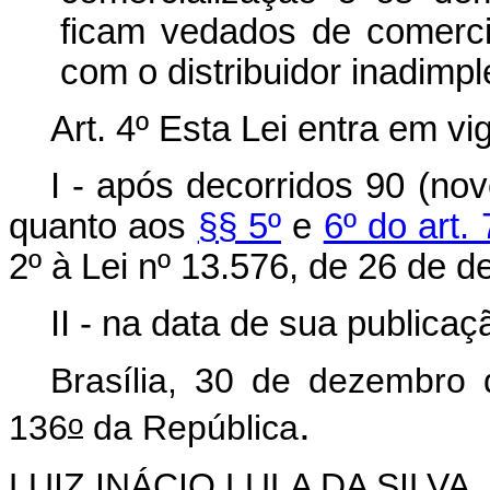
ficam vedados de comercia
com o distribuidor inadimpl
Art. 4º Esta Lei entra em vig
I - após decorridos 90 (nov
quanto aos
§§ 5º
e
6º do art. 
2º à Lei nº 13.576, de 26 de 
II - na data de sua publica
Brasília, 30 de dezembro
.
o
136
da República
LUIZ INÁCIO LULA DA SILVA