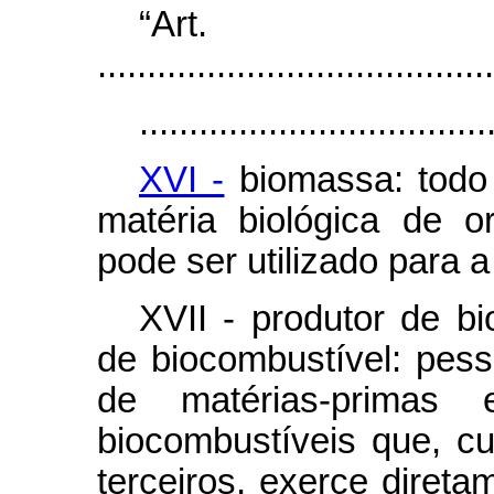
“Ar
........................................
...................................
XVI -
biomassa: todo 
matéria biológica de 
pode ser utilizado para 
XVII - produtor de b
de biocombustível: pesso
de matérias-primas 
biocombustíveis que, cu
terceiros, exerce direta