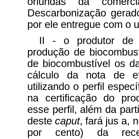
oriundas da comerci
Descarbonização gerado
por ele entregue com o us
II - o produtor de
produção de biocombust
de biocombustível os d
cálculo da nota de efi
utilizando o perfil espec
na certificação do pr
esse perfil, além da part
deste
caput
, fará jus a,
por cento) da rece