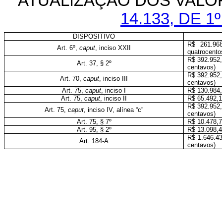
ATUALIZAÇÃO DOS VALO
14.133, DE 1
DISPOSITIVO
R$ 261.968
Art. 6º,
caput
, inciso XXII
quatrocento
R$ 392.952,
Art. 37, § 2º
centavos)
R$ 392.952,
Art. 70,
caput
, inciso III
centavos)
Art. 75,
caput
, inciso I
R$ 130.984,2
Art. 75,
caput
, inciso II
R$ 65.492,1
R$ 392.952,
Art. 75,
caput
, inciso IV, alínea “c”
centavos)
Art. 75, § 7º
R$ 10.478,7
Art. 95, § 2º
R$ 13.098,4
R$ 1.646.43
Art. 184-A
centavos)