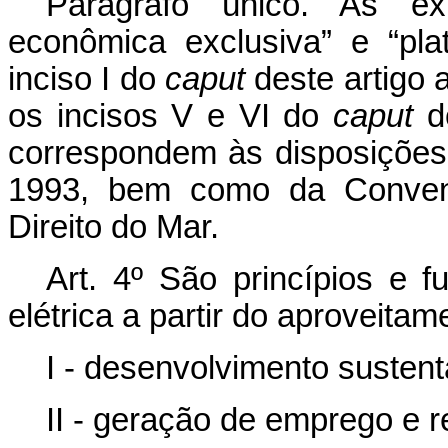
Parágrafo único. As exp
econômica exclusiva” e “pla
inciso I do
caput
deste artigo 
os incisos V e VI do
caput
do
correspondem às disposições 
1993, bem como da Conven
Direito do Mar.
Art. 4º
São princípios e 
elétrica a partir do aproveita
I - desenvolvimento sustent
II - geração de emprego e r