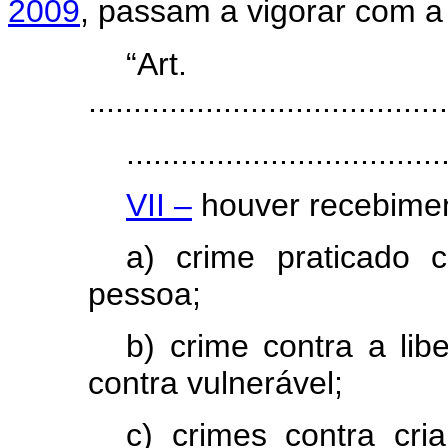
2009
, passam a vigorar com a
“Ar
........................................
...................................
VII –
houver recebiment
a) crime praticado 
pessoa;
b) crime contra a lib
contra vulnerável;
c) crimes contra cri