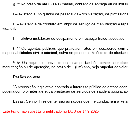
§ 3º No prazo de até 6 (seis) meses, contado da entrega ou da insta
I – existência, no quadro de pessoal da Administração, de profissio
II – existência de contrato em vigor de serviço de manutenção e rep
vida útil;
III – efetiva instalação do equipamento em espaço físico adequado.
§ 4º Os agentes públicos que praticarem atos em desacordo com as
responsabilidades civil e criminal, salvo se presentes hipóteses de afastame
§ 5º Os requisitos previstos neste artigo também devem ser obse
manutenção ou de operação, no prazo de 1 (um) ano, seja superior ao valor p
Razões do veto
“A proposição legislativa contraria o interesse público ao estabele
poderia comprometer a efetiva prestação de serviços de saúde à população,
Essas, Senhor Presidente, são as razões que me conduziram a veta
Este texto não substitui o publicado no DOU de 17.9.2025.