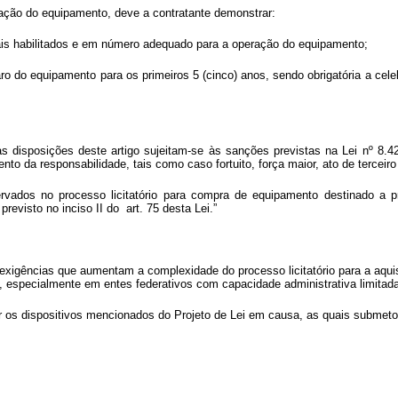
lação do equipamento, deve a contratante demonstrar:
nais habilitados e em número adequado para a operação do equipamento;
aro do equipamento para os primeiros 5 (cinco) anos, sendo obrigatória a ce
 disposições deste artigo sujeitam-se às sanções previstas na Lei nº 8.42
nto da responsabilidade, tais como caso fortuito, força maior, ato de terceiro
rvados no processo licitatório para compra de equipamento destinado a 
revisto no inciso II do art. 75 desta Lei.”
cer exigências que aumentam a complexidade do processo licitatório para a 
 especialmente em entes federativos com capacidade administrativa limitada
r os dispositivos mencionados do Projeto de Lei em causa, as quais subme