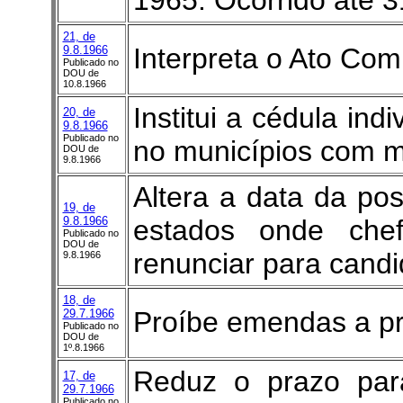
1965. Ocorrido até 3
21, de
Interpreta o Ato Co
9.8.1966
Publicado no
DOU de
10.8.1966
Institui a cédula ind
20, de
9.8.1966
Publicado no
no municípios com m
DOU de
9.8.1966
Altera a data da po
19, de
9.8.1966
estados onde che
Publicado no
DOU de
renunciar para candid
9.8.1966
18, de
Proíbe emendas a pr
29.7.1966
Publicado no
DOU de
1º.8.1966
Reduz o prazo para
17, de
29.7.1966
Publicado no