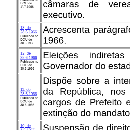
câmaras de vere
DOU de
1º.7.1966
executivo.
Acrescenta parágra
13, de
28.6.1966
Publicado no
1966.
DOU de
30.6.1966
Eleições indiret
12, de
28.6.1966
Publicado no
Governador do estado
DOU de
30.6.1966
Dispõe sobre a inte
da República, nos
11, de
28.6.1966
Publicado no
cargos de Prefeito e
DOU de
30.6.1966
extinção do mandato 
Suspensão de direito
10, de