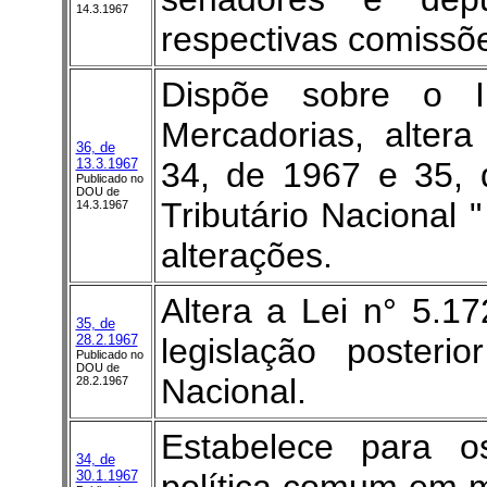
14.3.1967
respectivas comissõe
Dispõe sobre o I
Mercadorias, alter
36, de
13.3.1967
34, de 1967 e 35, 
Publicado no
DOU de
Tributário Nacional 
14.3.1967
alterações.
Altera a Lei n° 5.1
35, de
28.2.1967
legislação posteri
Publicado no
DOU de
Nacional.
28.2.1967
Estabelece para 
34, de
30.1.1967