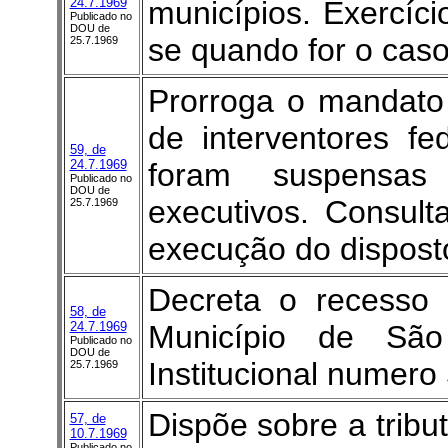
24.7.1969
municípios. Exercíc
Publicado no
DOU de
se quando for o caso
25.7.1969
Prorroga o mandato
de interventores f
59, de
24.7.1969
foram suspensas
Publicado no
DOU de
executivos. Consult
25.7.1969
execução do disposto
Decreta o recesso
58, de
24.7.1969
Município de Sã
Publicado no
DOU de
Institucional numero 
25.7.1969
Dispõe sobre a tribu
57, de
10.7.1969
Publicado no