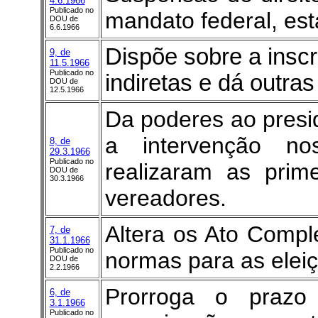
4.6.1966
Publicado no
mandato federal, est
DOU de
6.6.1966
Dispõe sobre a inscr
9, de
11.5.1966
Publicado no
indiretas e dá outras
DOU de
12.5.1966
Da poderes ao presid
a intervenção n
8, de
29.3.1966
Publicado no
realizaram as prime
DOU de
30.3.1966
vereadores.
Altera os Ato Compl
7, de
31.1.1966
Publicado no
normas para as eleiç
DOU de
2.2.1966
Prorroga o prazo
6, de
3.1.1966
Publicado no