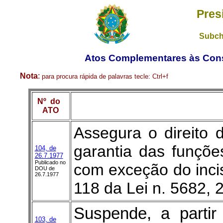
Pres
Subch
Atos Complementares às Const
Nota
:
para procura rápida de palavras
tecle:
Ctrl+f
Nº do
ATO
Assegura o direito 
garantia das funçõe
104, de
26.7.1977
Publicado no
com exceção do incis
DOU de
26.7.1977
118 da Lei n. 5682, 
Suspende, a partir
103, de