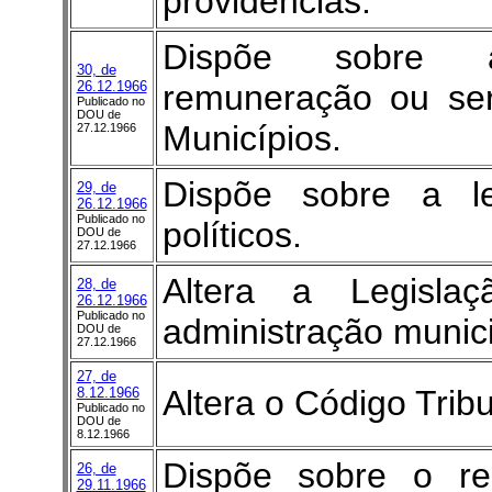
providências.
Dispõe sobre a
30, de
26.12.1966
remuneração ou ser
Publicado no
DOU de
Municípios.
27.12.1966
Dispõe sobre a leg
29, de
26.12.1966
Publicado no
políticos.
DOU de
27.12.1966
Altera a Legisla
28, de
26.12.1966
Publicado no
administração munici
DOU de
27.12.1966
27, de
Altera o Código Tribu
8.12.1966
Publicado no
DOU de
8.12.1966
Dispõe sobre o re
26, de
29.11.1966