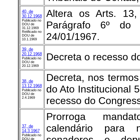
Altera os Arts. 13
40, de
30.12.1968
Publicado no
Parágrafo 6º do 
DOU de
31.12.1969
Retificado no
24/01/1967.
DOU de
10.1.1969
39, de
Decreta o recesso d
20.12.1968
Publicado no
DOU de
20.12.1969
Decreta, nos termos 
38, de
13.12.1968
do Ato Institucional
Publicado no
DOU de
recesso do Congresso
2.4.1969
Prorroga mandato
calendário para 
37, de
14.3.1967
Publicado no
senadores e dep
DOU de