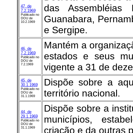
das Assembléias 
47, de
7.2.1969
Publicado no
Guanabara, Pernamb
DOU de
10.2.1969
e Sergipe.
Mantém a organização
46, de
7.2.1969
estados e seus mun
Publicado no
DOU de
vigente a 31 de dez
7.2.1969
Dispõe sobre a aqu
45, de
30.1.1969
Publicado no
território nacional.
DOU de
31.1.1969
Dispõe sobre a insti
44, de
29.1.1969
municípios, estab
Publicado no
DOU de
criação e da outras 
31.1.1969