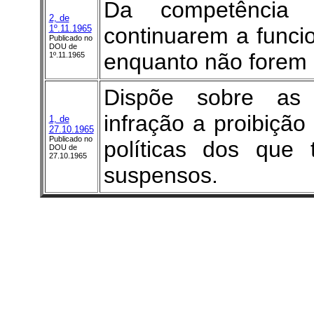
Da competência 
2, de
1º.11.1965
continuarem a funcio
Publicado no
DOU de
enquanto não forem 
1º.11.1965
Dispõe sobre as 
infração a proibição
1, de
27.10.1965
Publicado no
políticas dos que t
DOU de
27.10.1965
suspensos.