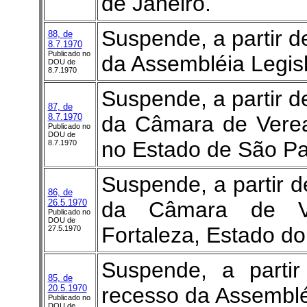
de Janeiro.
Suspende, a partir d
88, de
8.7.1970
Publicado no
da Assembléia Legis
DOU de
8.7.1970
Suspende, a partir d
87, de
8.7.1970
da Câmara de Verea
Publicado no
DOU de
no Estado de São Pa
8.7.1970
Suspende, a partir d
86, de
26.5.1970
da Câmara de Ve
Publicado no
DOU de
Fortaleza, Estado do
27.5.1970
Suspende, a parti
85, de
20.5.1970
recesso da Assemblé
Publicado no
DOU de