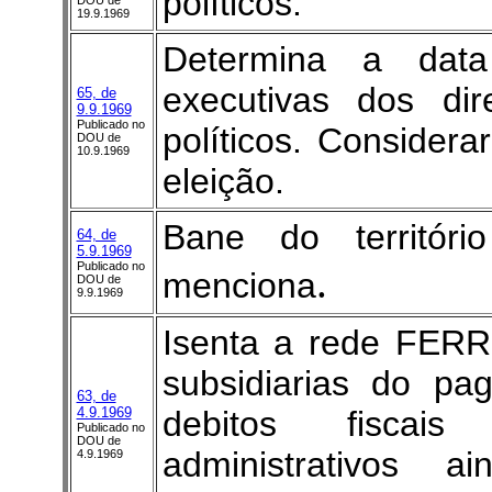
políticos.
DOU de
19.9.1969
Determina a dat
executivas dos dir
65, de
9.9.1969
Publicado no
políticos. Conside
DOU de
10.9.1969
eleição.
Bane do territór
64, de
5.9.1969
Publicado no
.
menciona
DOU de
9.9.1969
Isenta a rede FER
subsidiarias do pa
63, de
4.9.1969
debitos fiscais
Publicado no
DOU de
administrativos a
4.9.1969