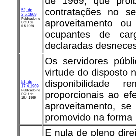
de 1969, que proi
contratações no se
52, de
2.5.1969
Publicado no
aproveitamento ou 
DOU de
5.5.1969
ocupantes de car
declaradas desneces
Os servidores públi
virtude do disposto 
disponibilidade 
51, de
17.4.1969
Publicado no
proporcionais ao ef
DOU de
18.4.1969
aproveitamento, se
promovido na forma 
E nula de pleno dir