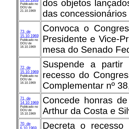
dos objetos lançados
Publicado no
DOU de
das concessionários 
21.10.1969
Convoca o Congress
73, de
15.10.1969
Presidente e Vice-P
Publicado no
DOU de
mesa do Senado Fed
16.10.1969
Suspende a partir
72, de
15.10.1969
recesso do Congres
Publicado no
DOU de
Complementar nº 38
16.10.1969
Concede honras de
71, de
14.10.1969
Publicado no
Arthur da Costa e Si
DOU de
15.10.1969
Decreta o recesso
70, de
6.10.1969