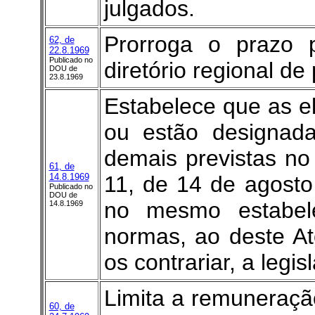
julgados.
Prorroga o prazo p
62, de
22.8.1969
Publicado no
diretório regional de 
DOU de
23.8.1969
Estabelece que as e
ou estão designad
demais previstas no 
61, de
14.8.1969
11, de 14 de agosto
Publicado no
DOU de
no mesmo estabel
14.8.1969
normas, ao deste A
os contrariar, a legi
Limita a remuneração
60, de