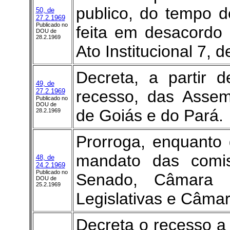
publico, do tempo d
50, de
27.2.1969
Publicado no
feita em desacordo 
DOU de
28.2.1969
Ato Institucional 7, 
Decreta, a partir 
49, de
27.2.1969
recesso, das Assem
Publicado no
DOU de
de Goiás e do Pará.
28.2.1969
Prorroga, enquanto 
mandato das comi
48, de
24.2.1969
Publicado no
Senado, Câmara d
DOU de
25.2.1969
Legislativas e Câmar
Decreta o recesso a 