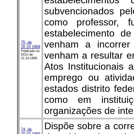
estabelecimento
subvencionados pel
como professor, 
estabelecimento de
venham a incorrer
75, de
20.10.1969
Publicado no
venham a resultar 
DOU de
21.10.1969
Atos Institucionais 
emprego ou ativid
estados distrito fede
como em institui
organizações de inte
Dispõe sobre a corr
74, de
20.10.1969