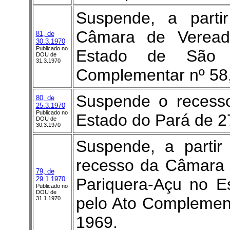
Suspende, a parti
Câmara de Veread
81, de
30.3.1970
Publicado no
Estado de São 
DOU de
31.3.1970
Complementar nº 58,
Suspende o recesso
80, de
25.3.1970
Publicado no
Estado do Pará de 2
DOU de
30.3.1970
Suspende, a partir
recesso da Câmara 
79, de
29.1.1970
Pariquera-Açu no E
Publicado no
DOU de
pelo Ato Complement
31.1.1970
1969.