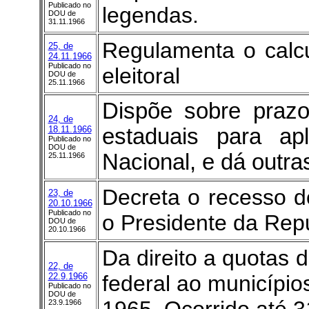
Publicado no
legendas.
DOU de
31.11.1966
Regulamenta o calc
25, de
24.11.1966
Publicado no
eleitoral
DOU de
25.11.1966
Dispõe sobre praz
24, de
18.11.1966
estaduais para apl
Publicado no
DOU de
Nacional, e dá outra
25.11.1966
Decreta o recesso d
23, de
20.10.1966
Publicado no
o Presidente da Repub
DOU de
20.10.1966
Da direito a quotas d
22, de
22.9.1966
federal ao município
Publicado no
DOU de
23.9.1966