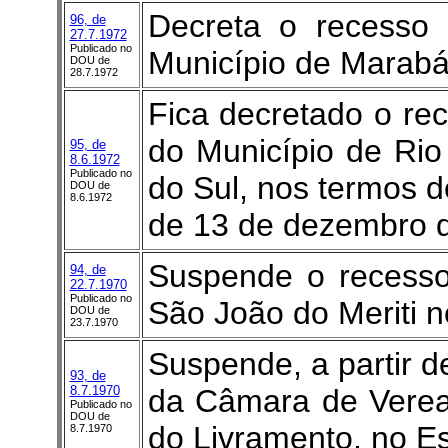
Decreta o recesso
96, de
27.7.1972
Publicado no
Município de Marabá
DOU de
28.7.1972
Fica decretado o r
do Município de Ri
95, de
8.6.1972
Publicado no
do Sul, nos termos do 
DOU de
8.6.1972
de 13 de dezembro 
Suspende o recess
94, de
22.7.1970
Publicado no
São João do Meriti n
DOU de
23.7.1970
Suspende, a partir d
93, de
8.7.1970
da Câmara de Verea
Publicado no
DOU de
do Livramento, no E
8.7.1970