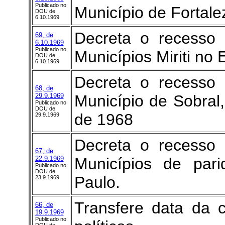
Publicado no
Município de Fortale
DOU de
6.10.1969
Decreta o recesso
69, de
6.10.1969
Publicado no
Municípios Miriti no 
DOU de
6.10.1969
Decreta o recesso
68, de
29.9.1969
Município de Sobra
Publicado no
DOU de
de 1968
29.9.1969
Decreta o recesso
67, de
22.9.1969
Municípios de par
Publicado no
DOU de
Paulo.
23.9.1969
Transfere data da 
66, de
19.9.1969
Publicado no