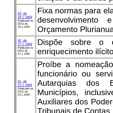
Fixa normas para el
43, de
29.1.1969
desenvolvimento 
Publicado no
DOU de
Orçamento Plurianua
30.1.1969
Dispõe sobre o c
42, de
27.1.1969
Publicado no
enriquecimento ilícit
DOU de
27.1.1969
Proíbe a nomeação
funcionário ou serv
Autarquias dos E
41, de
22.1.1969
Publicado no
Municípios, inclus
DOU de
23.1.1969
Auxiliares dos Poder
Tribunais de Contas,