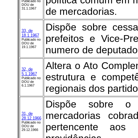
política comum em m
Publicado no
DOU de
de mercadorias.
31.1.1967
Dispõe sobre cess
33, de
18.1.1967
prefeitos e Vice-P
Publicado no
DOU de
numero de deputados
19.1.1967
Altera o Ato Comple
32, de
5.1.1967
estrutura e compet
Publicado no
DOU de
regionais dos partido
6.1.1967
Dispõe sobre o 
mercadorias cobra
31, de
28.12.1966
Publicado no
pertencente aos 
DOU de
29.12.1966