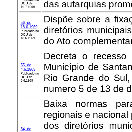
das autarquias prome
DOU de
10.7.1969
Dispõe sobre a fix
56, de
18.6.1969
diretórios municipais
Publicado no
DOU de
do Ato complementar
18.6.1969
Decreta o recesso
Município de Santa
55, de
4.6.1969
Publicado no
Rio Grande do Sul, 
DOU de
6.6.1969
numero 5 de 13 de 
Baixa normas par
regionais e nacional
dos diretórios muni
54, de