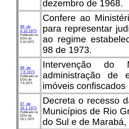
dezembro de 1968.
Confere ao Ministér
para representar jud
99, de
4.10.1973
Publicado no
ao regime estabele
DOU de
5.10.1973
98 de 1973.
Intervenção do 
98, de
7.8.1973
administração de
Publicado no
DOU de
imóveis confiscados
7.8.1973
Decreta o recesso 
97, de
26.1.1973
Municípios de Rio G
Publicado no
DOU de
do Sul e de Marabá,
29.1.1973