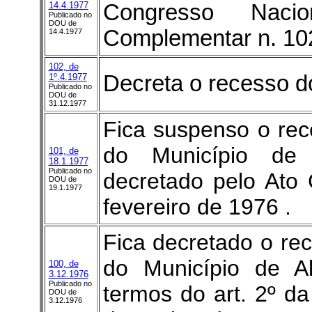
14.4.1977
Congresso Naci
Publicado no
DOU de
Complementar n. 102
14.4.1977
102, de
Decreta o recesso d
1º.4.1977
Publicado no
DOU de
31.12.1977
Fica suspenso o re
do Município de 
101, de
18.1.1977
Publicado no
decretado pelo Ato
DOU de
19.1.1977
fevereiro de 1976 .
Fica decretado o r
do Município de A
100, de
3.12.1976
Publicado no
termos do art. 2º da
DOU de
3.12.1976