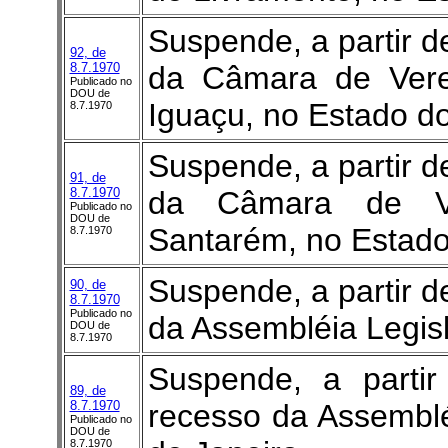
Suspende, a partir d
92, de
8.7.1970
da Câmara de Vere
Publicado no
DOU de
Iguaçu, no Estado do
8.7.1970
Suspende, a partir d
91, de
8.7.1970
da Câmara de Ve
Publicado no
DOU de
Santarém, no Estado
8.7.1970
Suspende, a partir d
90, de
8.7.1970
Publicado no
da Assembléia Legisl
DOU de
8.7.1970
Suspende, a parti
89, de
8.7.1970
recesso da Assemblé
Publicado no
DOU de
8.7.1970