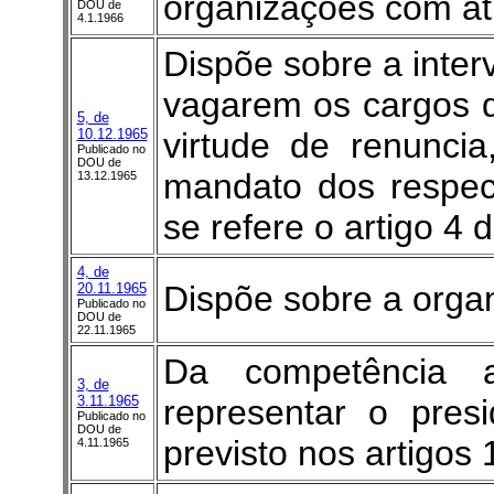
organizações com atri
DOU de
4.1.1966
Dispõe sobre a inte
vagarem os cargos de
5, de
10.12.1965
virtude de renunci
Publicado no
DOU de
mandato dos respect
13.12.1965
se refere o artigo 4
4, de
Dispõe sobre a organ
20.11.1965
Publicado no
DOU de
22.11.1965
Da competência a
3, de
3.11.1965
representar o pres
Publicado no
DOU de
previsto nos artigos 1
4.11.1965