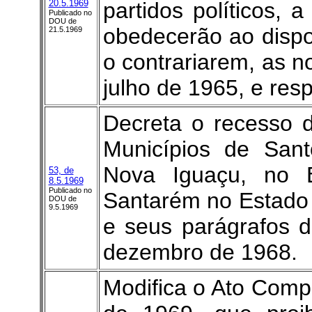
20.5.1969
partidos políticos, 
Publicado no
DOU de
obedecerão ao dispo
21.5.1969
o contrariarem, as n
julho de 1965, e resp
Decreta o recesso 
Municípios de San
Nova Iguaçu, no 
53, de
8.5.1969
Publicado no
Santarém no Estado 
DOU de
9.5.1969
e seus parágrafos d
dezembro de 1968.
Modifica o Ato Compl