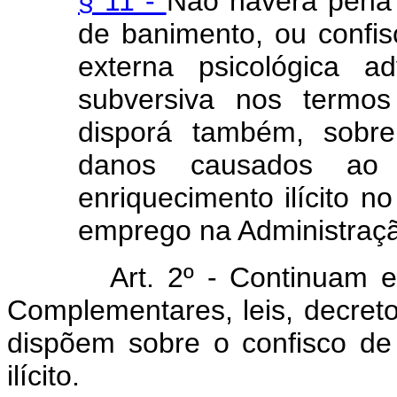
§ 11 -
Não haverá pena 
de banimento, ou confis
externa psicológica a
subversiva nos termos
disporá também, sobr
danos causados ao
enriquecimento ilícito n
emprego na Administração
Art. 2º - Continuam em vig
Complementares, leis, decreto
dispõem sobre o confisco d
ilícito.