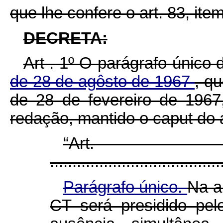
que lhe confere o art. 83, item
DECRETA:
Art . 1º O parágrafo único 
de 28 de agôsto de 1967
, q
de 28 de fevereiro de 1967
redação, mantido o caput do a
“Ar
......................................
Parágrafo único.
Na a
CT será presidido pel