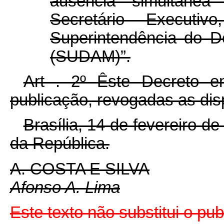
ausência simultânea
Secretário Executiv
Superintendência do 
(SUDAM)”.
Art . 2º Êste Decreto e
publicação, revogadas as dis
Brasília, 14 de fevereiro d
da República.
A. COSTA E SILVA
Afonso A. Lima
Este texto não substitui o pu