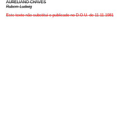
AURELIANO CHAVES
Rubem Ludwig
Este texto não substitui o publicado no D.O.U. de 11.11.1981