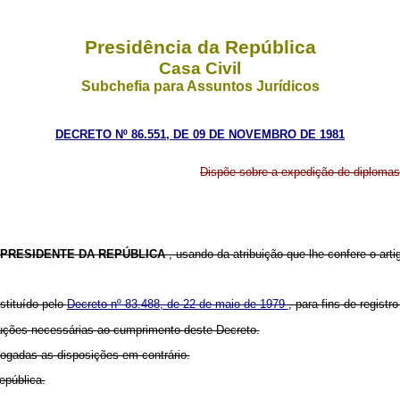
Presidência da República
Casa Civil
Subchefia para Assuntos Jurídicos
DECRETO Nº 86.551, DE 09 DE NOVEMBRO DE 1981
Dispõe sobre a expedição de diplomas e
PRESIDENTE DA REPÚBLICA
, usando da atribuição que lhe confere o artig
stituído pelo
Decreto nº 83.488, de 22 de maio de 1979
, para fins de registr
truções necessárias ao cumprimento deste Decreto.
evogadas as disposições em contrário.
epública.