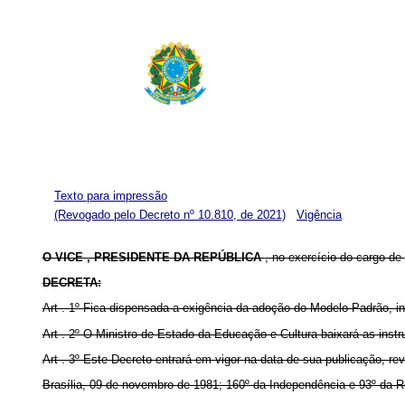
Texto para impressão
(Revogado pelo Decreto nº 10.810, de 2021)
Vigência
O VICE , PRESIDENTE DA REPÚBLICA
, no exercício do cargo de
DECRETA:
Art . 1º Fica dispensada a exigência da adoção do Modelo-Padrão, in
Art . 2º O Ministro de Estado da Educação e Cultura baixará as ins
Art . 3º Este Decreto entrará em vigor na data de sua publicação, r
Brasília, 09 de novembro de 1981; 160º da Independência e 93º da R