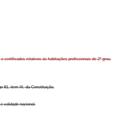
 certificados relativos às habitações profissionais de 2º grau.
o 81, item III, da Constituição,
o e validade nacional.