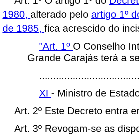
Art. 1º O artigo 1º do
Decret
1980,
alterado pelo
artigo 1º 
de 1985,
fica acrescido do inc
"Art. 1º
O Conselho Int
Grande Carajás terá a s
...................................
XI
- Ministro de Estad
Art. 2º Este Decreto entra 
Art. 3º Revogam-se as dispo