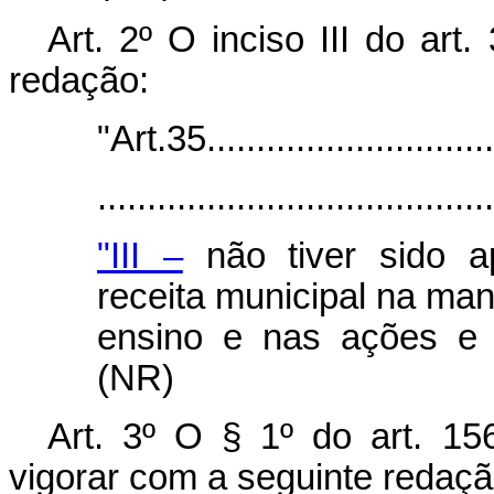
Art. 2º O inciso III do art
redação:
"Art.35..............................
.......................................
"III –
não tiver sido a
receita municipal na ma
ensino e nas ações e 
(NR)
Art. 3º O § 1º do art. 15
vigorar com a seguinte redaçã