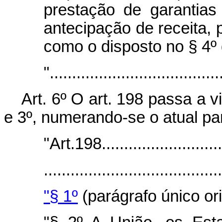
prestação de garantias
antecipação de receita, p
como o disposto no § 4º 
"......................................
Art. 6º O art. 198 passa a 
e 3º, numerando-se o atual pa
"Art.198............................
.......................................
"§ 1º
(parágrafo único origina