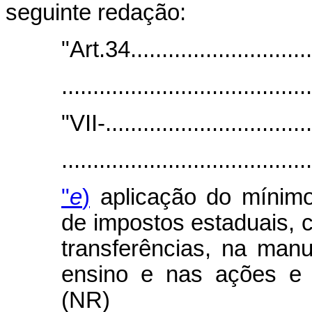
seguinte redação:
"Art.34..............................
.......................................
"VII-.................................
.......................................
"
e
)
aplicação do mínimo 
de impostos estaduais, 
transferências, na man
ensino e nas ações e 
(NR)