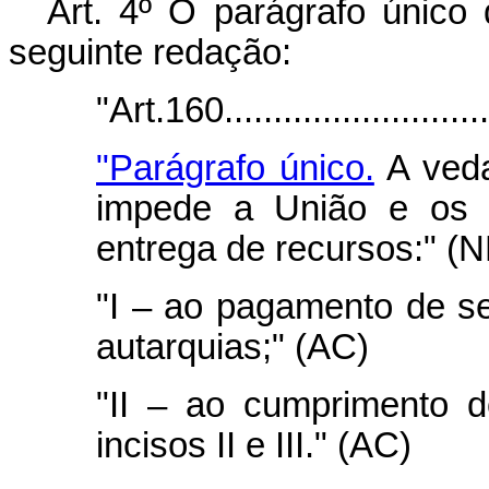
Art. 4º O parágrafo único
seguinte redação:
"Art.160............................
"Parágrafo único.
A veda
impede a União e os 
entrega de recursos:" (
"I – ao pagamento de se
autarquias;" (AC)
"II – ao cumprimento d
incisos II e III." (AC)