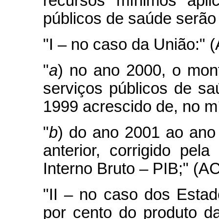
recursos mínimos apli
públicos de saúde serão 
"I – no caso da União:" 
"
a
) no ano 2000, o mo
serviços públicos de sa
1999 acrescido de, no mí
"
b
) do ano 2001 ao ano
anterior, corrigido pel
Interno Bruto – PIB;" (A
"II – no caso dos Estad
por cento do produto d