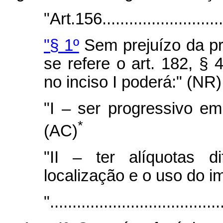
"Art.156.............................
"§ 1º
Sem prejuízo da pr
se refere o art. 182, § 4
no inciso I poderá:" (NR)
"I – ser progressivo em
*
(AC)
"II – ter alíquotas 
localização e o uso do i
"......................................